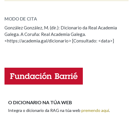
ESCOLLE UNHA OPCIÓN:
MODO DE CITA
Observación
Falta unha voz
González González, M. (dir.): Dicionario da Real Academia
Galega. A Coruña: Real Academia Galega.
Nome
<https://academia.gal/dicionario> [Consultado: <data>]
Apelidos
Enderezo electrónico
O DICIONARIO NA TÚA WEB
Integra o dicionario da RAG na túa web
premendo aquí
.
Comentario