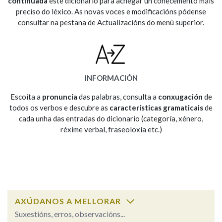
continuada
este dicionario para achegar un coñecemento máis
preciso do léxico. As novas voces e modificacións pódense
consultar na pestana de Actualizacións do menú superior.
Na fraseoloxía
OUTRAS OPCIÓNS DE BUSCA
INFORMACIÓN
Marcas gramaticais
Escoita a
pronuncia
das palabras, consulta a
conxugación
de
todos os verbos e descubre as
características gramaticais
de
cada unha das entradas do dicionario (categoría, xénero,
réxime verbal, fraseoloxía etc.)
Pertence a
LIMPAR
BUSCA
AXÚDANOS A MELLORAR
Suxestións, erros, observacións...