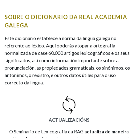
IDENTIDADE CORPORATIVA
Facebook
Twitter
Youtube
Instagram
Bluesky
BUSCAR NOS LEMAS
FIGURAS HOMENAXEADAS
MARCIAL DEL ADALID
SOBRE O DICIONARIO DA REAL ACADEMIA
HISTORIA
Comeza por
CASA-MUSEO EMILIA PARDO
GALEGA
BAZÁN
60 ANOS DLG
PRIMAVERA DAS LETRAS
Este dicionario establece a norma da lingua galega no
Remata por
referente ao léxico. Aquí poderás atopar a ortografía
PORTAL DAS PALABRAS
normalizada de case 60.000 artigos lexicográficos e os seus
significados, así como información importante sobre a
pronunciación, as propiedades gramaticais, os sinónimos, os
Contén
antónimos, o rexistro, e outros datos útiles para o uso
correcto da lingua.
BUSCAR NO CONTIDO
Nas definicións
ACTUALIZACIÓNS
Nos exemplos
O Seminario de Lexicografía da RAG
actualiza de maneira