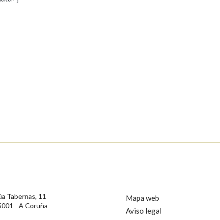
s
Pertence a
AXUDA NA BUSCA
LIMPAR
BUSCA
rotección de Datos de Carácter Persoal, a Real Academia Galega informa a
, así como calquera outra información de carácter persoal, que estes datos
confidencial e incorporados aos seus ficheiros informáticos. Así mesmo, os
ificación, oposición e cancelación dos seus datos poñéndose en contacto
úa Tabernas, 11
Mapa web
5001 - A Coruña
Aviso legal
privacidade