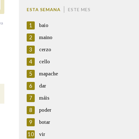
ESTA SEMANA
ESTE MES
va
1
baio
2
maino
3
cerzo
4
cello
5
mapache
6
dar
7
máis
8
poder
9
botar
10
vir