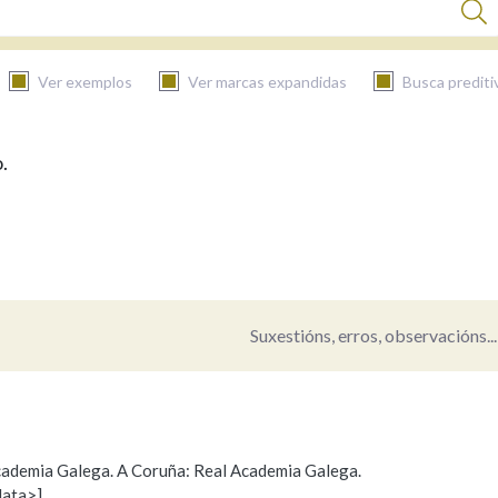
Ver exemplos
Ver marcas expandidas
Busca prediti
.
BUSCAR NO CONTIDO
Nas definicións
Nos exemplos
Suxestións, erros, observacións...
Na fraseoloxía
 Academia Galega. A Coruña: Real Academia Galega.
data>]