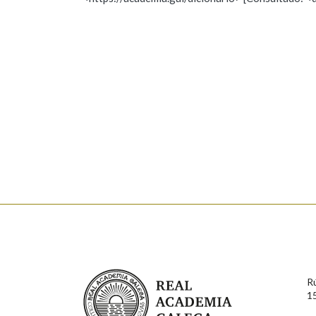
Nome
Apelido
Marcas gramaticais
Enderezo electrónico
Comentario
En cumprimento da normativa vixente en materia de P
aqueles usuarios que faciliten o seu correo electrónico
serán obxecto de tratamento automatizado de carácter 
Real Academia Galega
usuarios poderán exercer o seu dereito de acceso, rect
R
connosco.
1
Lin e acepto as condicións da política de 