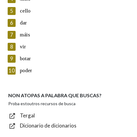
5
Lin e acepto as condicións da política de
cello
privacidade
6
dar
Introduce o código que aparece na imaxe:
7
máis
8
vir
9
botar
Texto de verificación
10
poder
NON ATOPAS A PALABRA QUE BUSCAS?
Enviar
Proba estoutros recursos de busca
Tergal
Dicionario de dicionarios