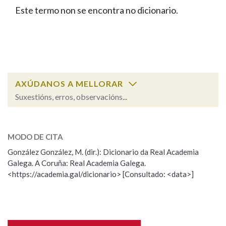
IDENTIDADE CORPORATIVA
Facebook
Twitter
Youtube
Instagram
Bluesky
Este termo non se encontra no dicionario.
BUSCAR NOS LEMAS
FIGURAS HOMENAXEADAS
MARCIAL DEL ADALID
HISTORIA
Comeza por
CASA-MUSEO EMILIA PARDO
BAZÁN
60 ANOS DLG
PRIMAVERA DAS LETRAS
Remata por
PORTAL DAS PALABRAS
AXÚDANOS A MELLORAR
Suxestións, erros, observacións...
Contén
ESCOLLE UNHA OPCIÓN:
MODO DE CITA
Observación
Falta unha voz
González González, M. (dir.): Dicionario da Real Academia
BUSCAR NO CONTIDO
Galega. A Coruña: Real Academia Galega.
Nome
<https://academia.gal/dicionario> [Consultado: <data>]
Nas definicións
Apelidos
Nos exemplos