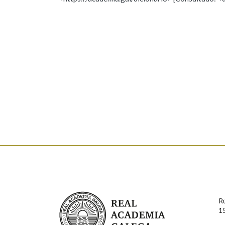
Nome
Apelido
Marcas gramaticais
Enderezo electrónico
Comentario
En cumprimento da normativa vixente en materia de P
aqueles usuarios que faciliten o seu correo electrónico
serán obxecto de tratamento automatizado de carácter 
Real Academia Galega
usuarios poderán exercer o seu dereito de acceso, rect
R
connosco.
1
Lin e acepto as condicións da política de 