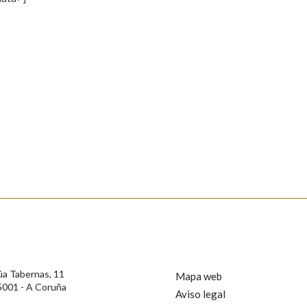
s
Pertence a
AXUDA NA BUSCA
LIMPAR
BUSCA
rotección de Datos de Carácter Persoal, a Real Academia Galega informa a
, así como calquera outra información de carácter persoal, que estes datos
confidencial e incorporados aos seus ficheiros informáticos. Así mesmo, os
ificación, oposición e cancelación dos seus datos poñéndose en contacto
úa Tabernas, 11
Mapa web
5001 - A Coruña
Aviso legal
privacidade