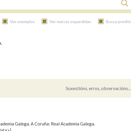
Ver exemplos
Ver marcas expandidas
Busca prediti
.
BUSCAR NO CONTIDO
Nas definicións
Nos exemplos
Suxestións, erros, observacións...
Na fraseoloxía
 Academia Galega. A Coruña: Real Academia Galega.
data>]