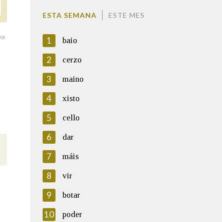
ESTA SEMANA
ESTE MES
va
1
baio
2
cerzo
3
maino
4
xisto
5
cello
6
dar
7
máis
8
vir
9
botar
10
poder