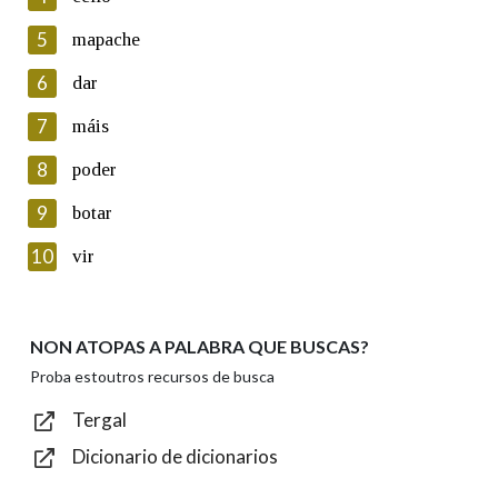
5
Lin e acepto as condicións da política de
mapache
privacidade
6
dar
Introduce o código que aparece na imaxe:
7
máis
8
poder
9
botar
Texto de verificación
10
vir
NON ATOPAS A PALABRA QUE BUSCAS?
Enviar
Proba estoutros recursos de busca
Tergal
Dicionario de dicionarios