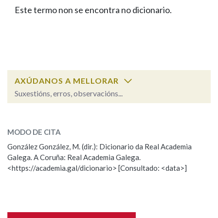
IDENTIDADE CORPORATIVA
Facebook
Twitter
Youtube
Instagram
Bluesky
Este termo non se encontra no dicionario.
BUSCAR NOS LEMAS
FIGURAS HOMENAXEADAS
MARCIAL DEL ADALID
HISTORIA
Comeza por
CASA-MUSEO EMILIA PARDO
BAZÁN
60 ANOS DLG
PRIMAVERA DAS LETRAS
Remata por
PORTAL DAS PALABRAS
AXÚDANOS A MELLORAR
Suxestións, erros, observacións...
Contén
ESCOLLE UNHA OPCIÓN:
MODO DE CITA
Observación
Falta unha voz
González González, M. (dir.): Dicionario da Real Academia
BUSCAR NO CONTIDO
Galega. A Coruña: Real Academia Galega.
Nome
<https://academia.gal/dicionario> [Consultado: <data>]
Nas definicións
Apelidos
Nos exemplos