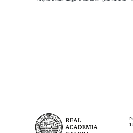
Nome
Apelido
Marcas gramaticais
Enderezo electrónico
Comentario
En cumprimento da normativa vixente en materia de P
aqueles usuarios que faciliten o seu correo electrónico
serán obxecto de tratamento automatizado de carácter 
Real Academia Galega
usuarios poderán exercer o seu dereito de acceso, rect
R
connosco.
1
Lin e acepto as condicións da política de 