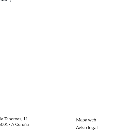
s
Pertence a
AXUDA NA BUSCA
LIMPAR
BUSCA
rotección de Datos de Carácter Persoal, a Real Academia Galega informa a
, así como calquera outra información de carácter persoal, que estes datos
confidencial e incorporados aos seus ficheiros informáticos. Así mesmo, os
ificación, oposición e cancelación dos seus datos poñéndose en contacto
úa Tabernas, 11
Mapa web
5001 - A Coruña
Aviso legal
privacidade