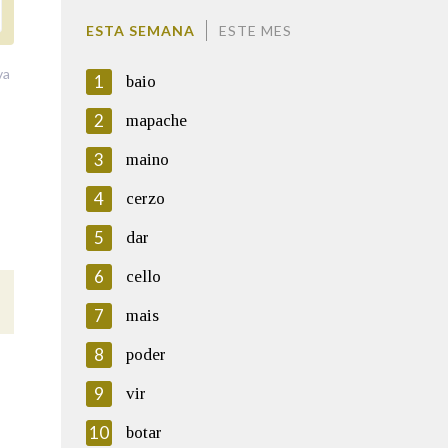
ESTA SEMANA
ESTE MES
va
1
baio
2
mapache
3
maino
4
cerzo
5
dar
6
cello
7
mais
8
poder
9
vir
10
botar