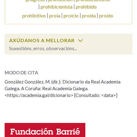
prohibicionista
prohibido
prohibitivo
proia
proício
proída
proído
Na fraseoloxía
AXÚDANOS A MELLORAR
OUTRAS OPCIÓNS DE BUSCA
Suxestións, erros, observacións...
Marcas gramaticais
prohibir
SOBRE A PALABRA:
MODO DE CITA
ESCOLLE UNHA OPCIÓN:
Pertence a
González González, M. (dir.): Dicionario da Real Academia
Galega. A Coruña: Real Academia Galega.
Observación
Hai un erro na palabra
<https://academia.gal/dicionario> [Consultado: <data>]
Propoño mellorar a definición
Actualización
LIMPAR
BUSCA
Falta unha voz
Nome