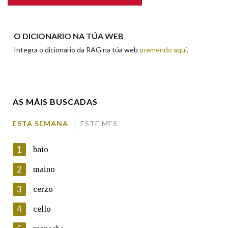
Apelidos
O DICIONARIO NA TÚA WEB
Integra o dicionario da RAG na túa web
premendo aquí
.
Enderezo electrónico
AS MÁIS BUSCADAS
Comentario
ESTA SEMANA
ESTE MES
1
baio
2
maino
3
cerzo
En cumprimento da normativa vixente en materia de
Protección de Datos de Carácter Persoal, a Real Academia
4
cello
Galega informa a aqueles usuarios que faciliten o seu correo
electrónico, así como calquera outra información de carácter