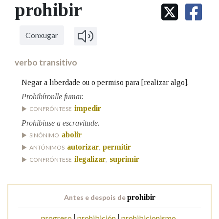
IDENTIDADE CORPORATIVA
prohibir
Facebook
Twitter
Youtube
Instagram
Bluesky
BUSCAR NOS LEMAS
FIGURAS HOMENAXEADAS
MARCIAL DEL ADALID
HISTORIA
Comeza por
CASA-MUSEO EMILIA PARDO
Conxugar
BAZÁN
60 ANOS DLG
PRIMAVERA DAS LETRAS
verbo transitivo
Remata por
PORTAL DAS PALABRAS
Negar a liberdade ou o permiso para [realizar algo].
Prohibíronlle fumar.
Contén
impedir
CONFRÓNTESE
Prohibiuse a escravitude.
abolir
SINÓNIMO
autorizar
permitir
ANTÓNIMOS
,
BUSCAR NO CONTIDO
ilegalizar
suprimir
CONFRÓNTESE
,
Nas definicións
Antes e despois de
prohibir
Nos exemplos
progreso
prohibición
prohibicionismo