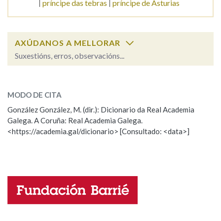
príncipe das tebras
príncipe de Asturias
Na fraseoloxía
AXÚDANOS A MELLORAR
Suxestións, erros, observacións...
OUTRAS OPCIÓNS DE BUSCA
principal
SOBRE A PALABRA:
Marcas gramaticais
MODO DE CITA
ESCOLLE UNHA OPCIÓN:
González González, M. (dir.): Dicionario da Real Academia
Galega. A Coruña: Real Academia Galega.
Observación
Hai un erro na palabra
Pertence a
<https://academia.gal/dicionario> [Consultado: <data>]
Propoño mellorar a definición
Actualización
Falta unha voz
LIMPAR
BUSCA
Nome