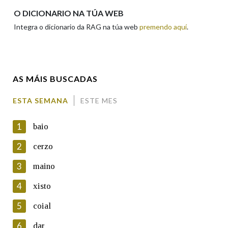
Apelidos
O DICIONARIO NA TÚA WEB
Integra o dicionario da RAG na túa web
premendo aquí
.
Enderezo electrónico
AS MÁIS BUSCADAS
Comentario
ESTA SEMANA
ESTE MES
1
baio
2
cerzo
3
maino
En cumprimento da normativa vixente en materia de
Protección de Datos de Carácter Persoal, a Real Academia
4
xisto
Galega informa a aqueles usuarios que faciliten o seu correo
electrónico, así como calquera outra información de carácter
5
coial
persoal, que estes datos serán obxecto de tratamento
automatizado de carácter confidencial e incorporados aos seus
6
dar