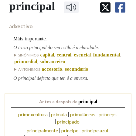
IDENTIDADE CORPORATIVA
principal
Facebook
Twitter
Youtube
Instagram
Bluesky
BUSCAR NOS LEMAS
FIGURAS HOMENAXEADAS
MARCIAL DEL ADALID
HISTORIA
Comeza por
CASA-MUSEO EMILIA PARDO
adxectivo
BAZÁN
60 ANOS DLG
PRIMAVERA DAS LETRAS
Máis importante.
Remata por
PORTAL DAS PALABRAS
O trazo principal do seu estilo é a claridade.
capital
central
esencial
fundamental
SINÓNIMOS
,
,
,
,
primordial
sobranceiro
,
Contén
accesorio
secundario
ANTÓNIMOS
,
O principal defecto que ten é a envexa.
BUSCAR NO CONTIDO
Antes e despois de
principal
Nas definicións
primoxenitura
prímula
primuláceas
prínceps
principado
Nos exemplos
principalmente
príncipe
príncipe azul