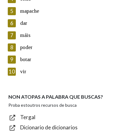
5
Lin e acepto as condicións da política de
mapache
privacidade
6
dar
Introduce o código que aparece na imaxe:
7
máis
8
poder
9
botar
Texto de verificación
10
vir
NON ATOPAS A PALABRA QUE BUSCAS?
Enviar
Proba estoutros recursos de busca
Tergal
Dicionario de dicionarios