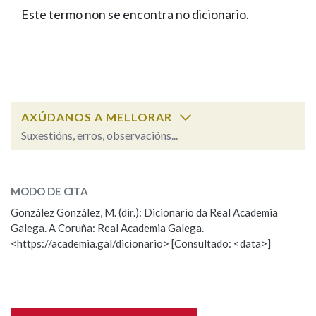
IDENTIDADE CORPORATIVA
Facebook
Twitter
Youtube
Instagram
Bluesky
Este termo non se encontra no dicionario.
BUSCAR NOS LEMAS
FIGURAS HOMENAXEADAS
MARCIAL DEL ADALID
HISTORIA
Comeza por
CASA-MUSEO EMILIA PARDO
BAZÁN
60 ANOS DLG
PRIMAVERA DAS LETRAS
Remata por
PORTAL DAS PALABRAS
AXÚDANOS A MELLORAR
Suxestións, erros, observacións...
Contén
ESCOLLE UNHA OPCIÓN:
MODO DE CITA
Observación
Falta unha voz
González González, M. (dir.): Dicionario da Real Academia
BUSCAR NO CONTIDO
Galega. A Coruña: Real Academia Galega.
Nome
<https://academia.gal/dicionario> [Consultado: <data>]
Nas definicións
Apelidos
Nos exemplos