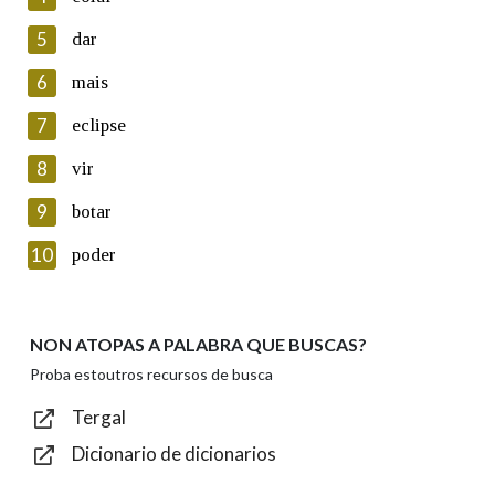
5
Lin e acepto as condicións da política de
dar
privacidade
6
mais
Introduce o código que aparece na imaxe:
7
eclipse
8
vir
9
botar
Texto de verificación
10
poder
NON ATOPAS A PALABRA QUE BUSCAS?
Enviar
Proba estoutros recursos de busca
Tergal
Dicionario de dicionarios