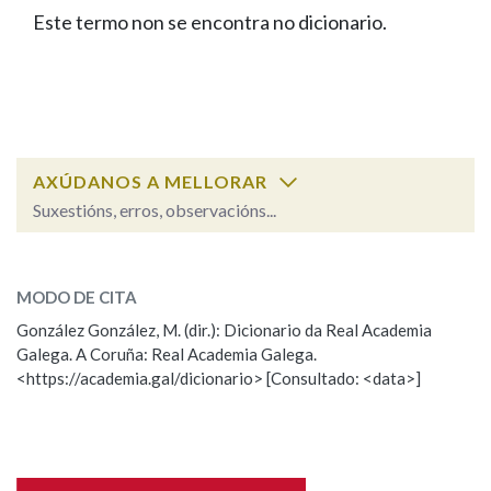
IDENTIDADE CORPORATIVA
Facebook
Twitter
Youtube
Instagram
Bluesky
Este termo non se encontra no dicionario.
BUSCAR NOS LEMAS
FIGURAS HOMENAXEADAS
MARCIAL DEL ADALID
HISTORIA
Comeza por
CASA-MUSEO EMILIA PARDO
BAZÁN
60 ANOS DLG
PRIMAVERA DAS LETRAS
Remata por
PORTAL DAS PALABRAS
AXÚDANOS A MELLORAR
Suxestións, erros, observacións...
Contén
ESCOLLE UNHA OPCIÓN:
MODO DE CITA
Observación
Falta unha voz
González González, M. (dir.): Dicionario da Real Academia
BUSCAR NO CONTIDO
Galega. A Coruña: Real Academia Galega.
Nome
<https://academia.gal/dicionario> [Consultado: <data>]
Nas definicións
Apelidos
Nos exemplos