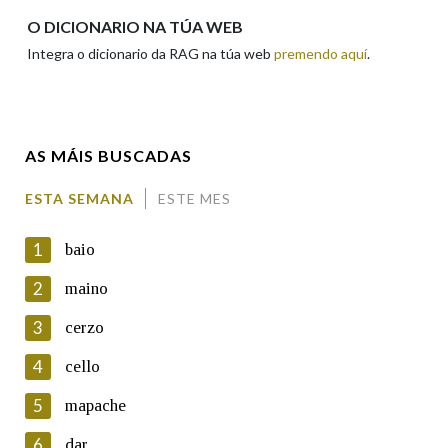
Apelidos
O DICIONARIO NA TÚA WEB
Integra o dicionario da RAG na túa web
premendo aquí
.
Enderezo electrónico
AS MÁIS BUSCADAS
Comentario
ESTA SEMANA
ESTE MES
1
baio
2
maino
3
cerzo
En cumprimento da normativa vixente en materia de
Protección de Datos de Carácter Persoal, a Real Academia
4
cello
Galega informa a aqueles usuarios que faciliten o seu correo
electrónico, así como calquera outra información de carácter
5
mapache
persoal, que estes datos serán obxecto de tratamento
automatizado de carácter confidencial e incorporados aos seus
6
dar