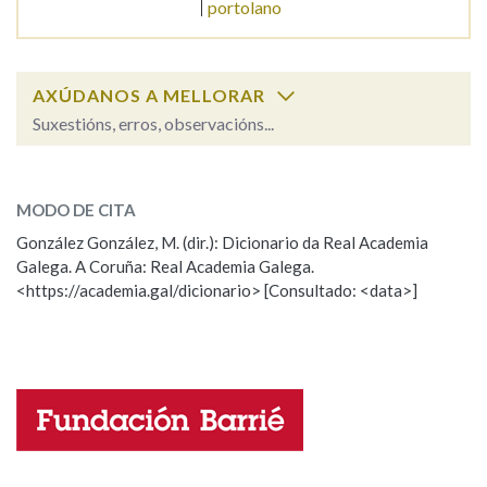
portolano
Na fraseoloxía
AXÚDANOS A MELLORAR
Suxestións, erros, observacións...
OUTRAS OPCIÓNS DE BUSCA
pórtland
SOBRE A PALABRA:
Marcas gramaticais
MODO DE CITA
ESCOLLE UNHA OPCIÓN:
González González, M. (dir.): Dicionario da Real Academia
Galega. A Coruña: Real Academia Galega.
Observación
Hai un erro na palabra
Pertence a
<https://academia.gal/dicionario> [Consultado: <data>]
Propoño mellorar a definición
Actualización
Falta unha voz
LIMPAR
BUSCA
Nome