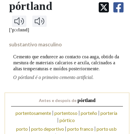
IDENTIDADE CORPORATIVA
pórtland
Facebook
Twitter
Youtube
Instagram
Bluesky
BUSCAR NOS LEMAS
FIGURAS HOMENAXEADAS
MARCIAL DEL ADALID
HISTORIA
Comeza por
CASA-MUSEO EMILIA PARDO
BAZÁN
60 ANOS DLG
['pɔɾland]
PRIMAVERA DAS LETRAS
Remata por
substantivo masculino
PORTAL DAS PALABRAS
Cemento que endurece ao contacto coa auga, obtido da
mestura de materiais calcarios e arxila, calcinados a
Contén
altas temperaturas e moídos posteriormente.
O pórtland é o primeiro cemento artificial.
BUSCAR NO CONTIDO
Antes e despois de
pórtland
Nas definicións
portentosamente
portentoso
porteño
portería
pórtico
Nos exemplos
porto
porto deportivo
porto franco
porto usb