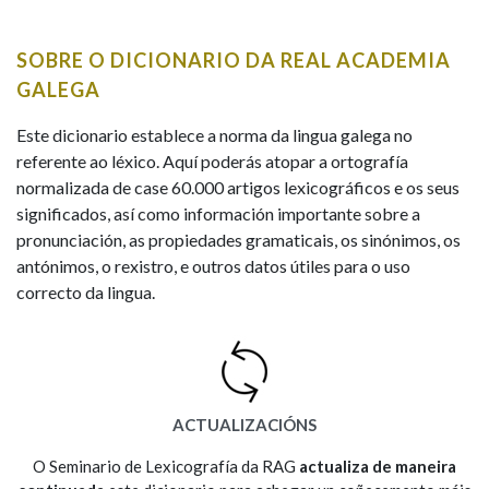
IDENTIDADE CORPORATIVA
Facebook
Twitter
Youtube
Instagram
Bluesky
BUSCAR NOS LEMAS
FIGURAS HOMENAXEADAS
MARCIAL DEL ADALID
SOBRE O DICIONARIO DA REAL ACADEMIA
HISTORIA
Comeza por
CASA-MUSEO EMILIA PARDO
GALEGA
BAZÁN
60 ANOS DLG
PRIMAVERA DAS LETRAS
Este dicionario establece a norma da lingua galega no
Remata por
referente ao léxico. Aquí poderás atopar a ortografía
PORTAL DAS PALABRAS
normalizada de case 60.000 artigos lexicográficos e os seus
significados, así como información importante sobre a
pronunciación, as propiedades gramaticais, os sinónimos, os
Contén
antónimos, o rexistro, e outros datos útiles para o uso
correcto da lingua.
BUSCAR NO CONTIDO
Nas definicións
ACTUALIZACIÓNS
Nos exemplos
O Seminario de Lexicografía da RAG
actualiza de maneira