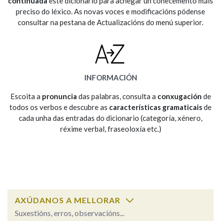
continuada
este dicionario para achegar un coñecemento máis
preciso do léxico. As novas voces e modificacións pódense
consultar na pestana de Actualizacións do menú superior.
Na fraseoloxía
OUTRAS OPCIÓNS DE BUSCA
INFORMACIÓN
Marcas gramaticais
Escoita a
pronuncia
das palabras, consulta a
conxugación
de
todos os verbos e descubre as
características gramaticais
de
cada unha das entradas do dicionario (categoría, xénero,
réxime verbal, fraseoloxía etc.)
Pertence a
LIMPAR
BUSCA
AXÚDANOS A MELLORAR
Suxestións, erros, observacións...