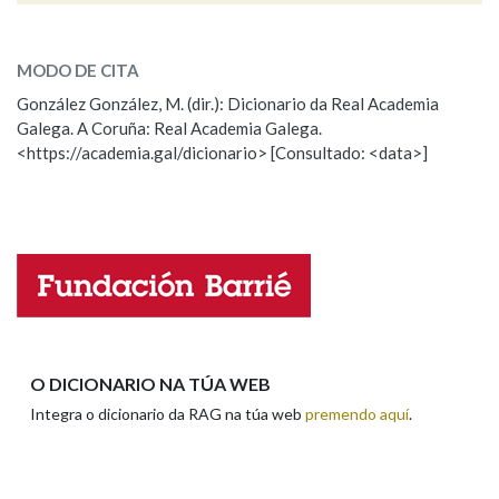
ESCOLLE UNHA OPCIÓN:
MODO DE CITA
Observación
Falta unha voz
González González, M. (dir.): Dicionario da Real Academia
Galega. A Coruña: Real Academia Galega.
Nome
<https://academia.gal/dicionario> [Consultado: <data>]
Apelidos
Enderezo electrónico
O DICIONARIO NA TÚA WEB
Integra o dicionario da RAG na túa web
premendo aquí
.
Comentario