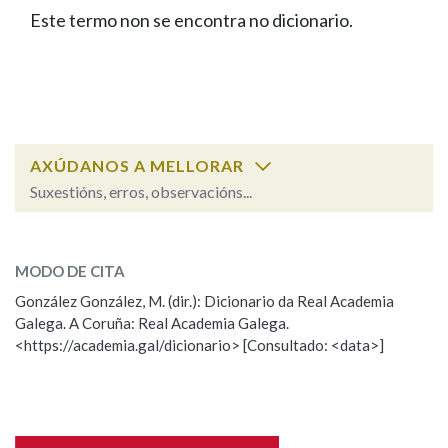
IDENTIDADE CORPORATIVA
Facebook
Twitter
Youtube
Instagram
Bluesky
Este termo non se encontra no dicionario.
BUSCAR NOS LEMAS
FIGURAS HOMENAXEADAS
MARCIAL DEL ADALID
HISTORIA
Comeza por
CASA-MUSEO EMILIA PARDO
BAZÁN
60 ANOS DLG
PRIMAVERA DAS LETRAS
Remata por
PORTAL DAS PALABRAS
AXÚDANOS A MELLORAR
Suxestións, erros, observacións...
Contén
ESCOLLE UNHA OPCIÓN:
MODO DE CITA
Observación
Falta unha voz
González González, M. (dir.): Dicionario da Real Academia
BUSCAR NO CONTIDO
Galega. A Coruña: Real Academia Galega.
Nome
<https://academia.gal/dicionario> [Consultado: <data>]
Nas definicións
Apelidos
Nos exemplos