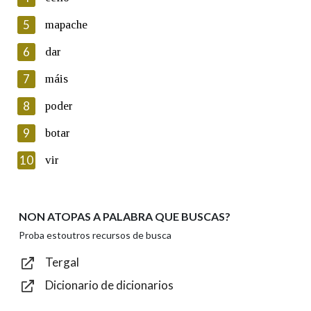
5
Lin e acepto as condicións da política de
mapache
privacidade
6
dar
Introduce o código que aparece na imaxe:
7
máis
8
poder
9
botar
Texto de verificación
10
vir
NON ATOPAS A PALABRA QUE BUSCAS?
Enviar
Proba estoutros recursos de busca
Tergal
Dicionario de dicionarios