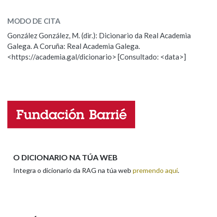
pauto
SOBRE A PALABRA:
MODO DE CITA
ESCOLLE UNHA OPCIÓN:
Na fraseoloxía
González González, M. (dir.): Dicionario da Real Academia
Galega. A Coruña: Real Academia Galega.
Observación
Hai un erro na palabra
<https://academia.gal/dicionario> [Consultado: <data>]
Propoño mellorar a definición
Actualización
OUTRAS OPCIÓNS DE BUSCA
Falta unha voz
Marcas gramaticais
Nome
Pertence a
Apelidos
O DICIONARIO NA TÚA WEB
LIMPAR
BUSCA
Integra o dicionario da RAG na túa web
premendo aquí
.
Enderezo electrónico