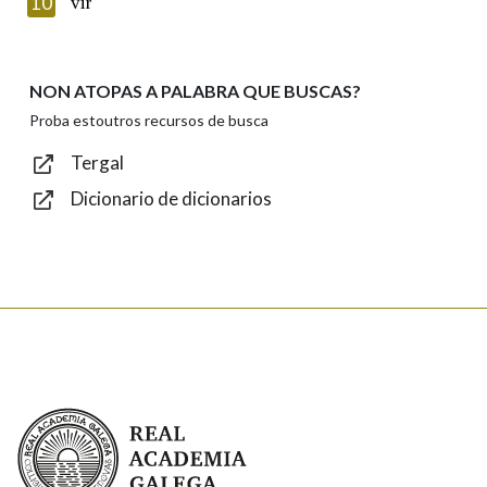
10
vir
NON ATOPAS A PALABRA QUE BUSCAS?
Texto de verificación
Proba estoutros recursos de busca
Tergal
Dicionario de dicionarios
Enviar
Real Academia Galega