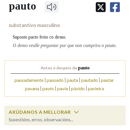
IDENTIDADE CORPORATIVA
pauto
Facebook
Twitter
Youtube
Instagram
Bluesky
BUSCAR NOS LEMAS
FIGURAS HOMENAXEADAS
MARCIAL DEL ADALID
HISTORIA
Comeza por
CASA-MUSEO EMILIA PARDO
substantivo masculino
BAZÁN
60 ANOS DLG
PRIMAVERA DAS LETRAS
Suposto pacto feito co demo.
Remata por
PORTAL DAS PALABRAS
O demo veulle preguntar por que non cumprira o pauto.
Contén
Antes e despois de
pauto
pausadamente
pausado
pauta
pautado
pautar
pavana
pavés
pavía
pávido
pavieira
BUSCAR NO CONTIDO
Nas definicións
AXÚDANOS A MELLORAR
Suxestións, erros, observacións...
Nos exemplos