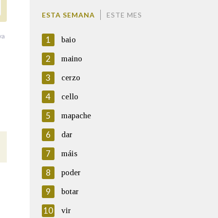
ESTA SEMANA
ESTE MES
va
1
baio
2
maino
3
cerzo
4
cello
5
mapache
6
dar
7
máis
8
poder
9
botar
10
vir