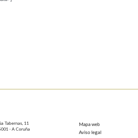
s
Pertence a
AXUDA NA BUSCA
LIMPAR
BUSCA
rotección de Datos de Carácter Persoal, a Real Academia Galega informa a
, así como calquera outra información de carácter persoal, que estes datos
confidencial e incorporados aos seus ficheiros informáticos. Así mesmo, os
ificación, oposición e cancelación dos seus datos poñéndose en contacto
úa Tabernas, 11
Mapa web
5001 - A Coruña
Aviso legal
privacidade