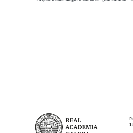
Nome
Apelido
Marcas gramaticais
Enderezo electrónico
Comentario
En cumprimento da normativa vixente en materia de P
aqueles usuarios que faciliten o seu correo electrónico
serán obxecto de tratamento automatizado de carácter 
Real Academia Galega
usuarios poderán exercer o seu dereito de acceso, rect
R
connosco.
1
Lin e acepto as condicións da política de 