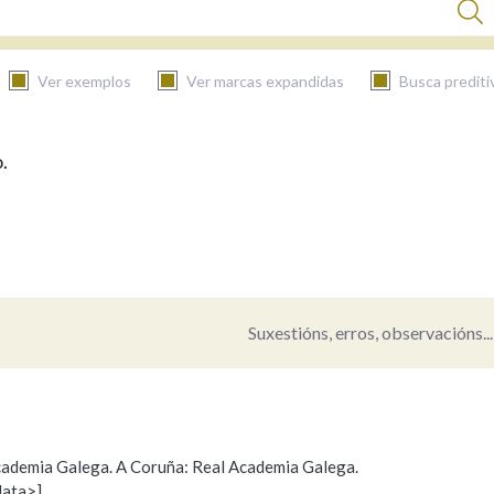
Ver exemplos
Ver marcas expandidas
Busca prediti
.
BUSCAR NO CONTIDO
Nas definicións
Nos exemplos
Suxestións, erros, observacións...
Na fraseoloxía
 Academia Galega. A Coruña: Real Academia Galega.
data>]