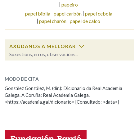
papeiro
papel biblia
papel carbón
papel cebola
papel charón
papel de calco
AXÚDANOS A MELLORAR
Suxestións, erros, observacións...
papel
SOBRE A PALABRA:
MODO DE CITA
ESCOLLE UNHA OPCIÓN:
González González, M. (dir.): Dicionario da Real Academia
Galega. A Coruña: Real Academia Galega.
Observación
Hai un erro na palabra
<https://academia.gal/dicionario> [Consultado: <data>]
Propoño mellorar a definición
Actualización
Falta unha voz
Nome