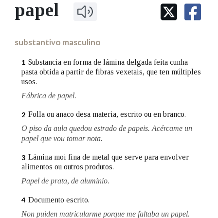
IDENTIDADE CORPORATIVA
papel
Facebook
Twitter
Youtube
Instagram
Bluesky
BUSCAR NOS LEMAS
FIGURAS HOMENAXEADAS
MARCIAL DEL ADALID
HISTORIA
Comeza por
CASA-MUSEO EMILIA PARDO
substantivo masculino
BAZÁN
60 ANOS DLG
PRIMAVERA DAS LETRAS
Substancia en forma de lámina delgada feita cunha
1
Remata por
pasta obtida a partir de fibras vexetais, que ten múltiples
PORTAL DAS PALABRAS
usos.
Fábrica de papel.
Contén
Folla ou anaco desa materia, escrito ou en branco.
2
O piso da aula quedou estrado de papeis. Acércame un
papel que vou tomar nota.
BUSCAR NO CONTIDO
Lámina moi fina de metal que serve para envolver
3
alimentos ou outros produtos.
Nas definicións
Papel de prata, de aluminio.
Documento escrito.
4
Nos exemplos
Non puiden matricularme porque me faltaba un papel.