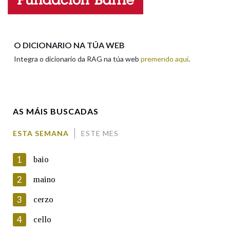
Apelidos
O DICIONARIO NA TÚA WEB
Integra o dicionario da RAG na túa web
premendo aquí
.
Enderezo electrónico
AS MÁIS BUSCADAS
Comentario
ESTA SEMANA
ESTE MES
1
baio
2
maino
3
cerzo
En cumprimento da normativa vixente en materia de
Protección de Datos de Carácter Persoal, a Real Academia
4
cello
Galega informa a aqueles usuarios que faciliten o seu correo