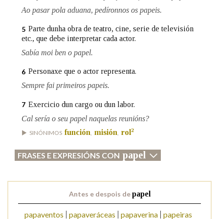
Ao pasar pola aduana, pedíronnos os papeis.
Na fraseoloxía
Parte dunha obra de teatro, cine, serie de televisión
5
etc., que debe interpretar cada actor.
Sabía moi ben o papel.
OUTRAS OPCIÓNS DE BUSCA
Personaxe que o actor representa.
6
Sempre fai primeiros papeis.
Marcas gramaticais
Exercicio dun cargo ou dun labor.
7
Cal sería o seu papel naquelas reunións?
Pertence a
2
función
misión
rol
SINÓNIMOS
,
,
papel
FRASES E EXPRESIÓNS CON
LIMPAR
BUSCA
Antes e despois de
papel
papaventos
papaveráceas
papaverina
papeiras