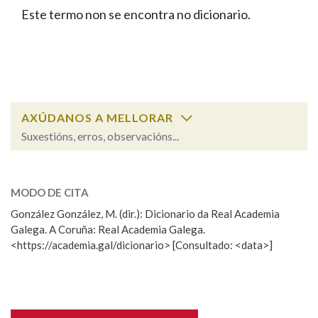
IDENTIDADE CORPORATIVA
Facebook
Twitter
Youtube
Instagram
Bluesky
Este termo non se encontra no dicionario.
BUSCAR NOS LEMAS
FIGURAS HOMENAXEADAS
MARCIAL DEL ADALID
HISTORIA
Comeza por
CASA-MUSEO EMILIA PARDO
BAZÁN
60 ANOS DLG
PRIMAVERA DAS LETRAS
Remata por
PORTAL DAS PALABRAS
AXÚDANOS A MELLORAR
Suxestións, erros, observacións...
Contén
ESCOLLE UNHA OPCIÓN:
MODO DE CITA
Observación
Falta unha voz
González González, M. (dir.): Dicionario da Real Academia
BUSCAR NO CONTIDO
Galega. A Coruña: Real Academia Galega.
Nome
<https://academia.gal/dicionario> [Consultado: <data>]
Nas definicións
Apelidos
Nos exemplos