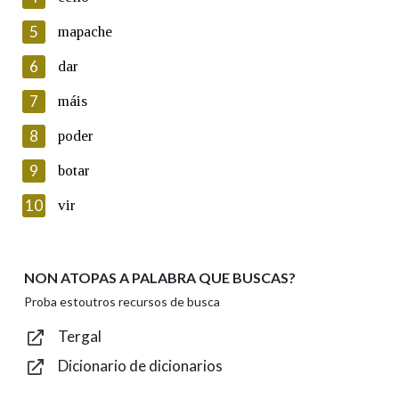
5
Lin e acepto as condicións da política de
mapache
privacidade
6
dar
Introduce o código que aparece na imaxe:
7
máis
8
poder
9
botar
Texto de verificación
10
vir
NON ATOPAS A PALABRA QUE BUSCAS?
Enviar
Proba estoutros recursos de busca
Tergal
Dicionario de dicionarios