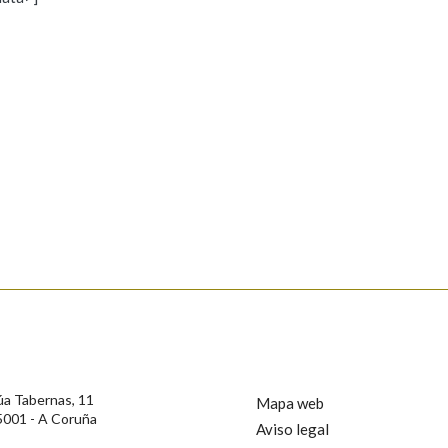
s
Pertence a
AXUDA NA BUSCA
LIMPAR
BUSCA
rotección de Datos de Carácter Persoal, a Real Academia Galega informa a
, así como calquera outra información de carácter persoal, que estes datos
confidencial e incorporados aos seus ficheiros informáticos. Así mesmo, os
ificación, oposición e cancelación dos seus datos poñéndose en contacto
úa Tabernas, 11
Mapa web
5001 - A Coruña
Aviso legal
privacidade