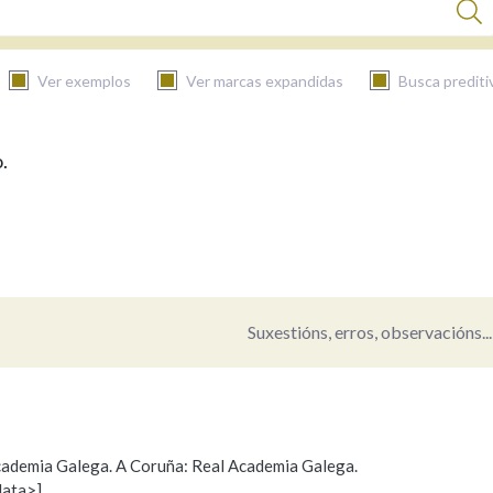
Ver exemplos
Ver marcas expandidas
Busca prediti
.
BUSCAR NO CONTIDO
Nas definicións
Nos exemplos
Suxestións, erros, observacións...
Na fraseoloxía
 Academia Galega. A Coruña: Real Academia Galega.
data>]