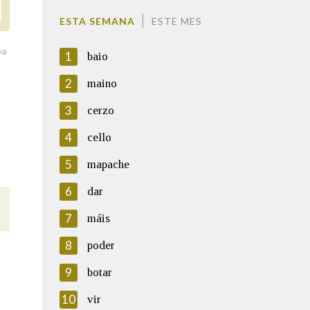
ESTA SEMANA
ESTE MES
va
1
baio
2
maino
3
cerzo
4
cello
5
mapache
6
dar
7
máis
8
poder
9
botar
10
vir