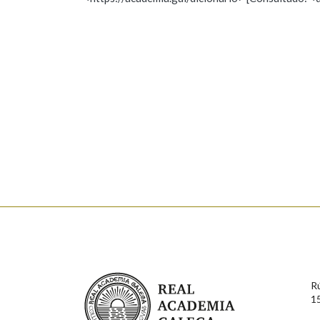
Nome
Apelido
Marcas gramaticais
Enderezo electrónico
Comentario
En cumprimento da normativa vixente en materia de P
aqueles usuarios que faciliten o seu correo electrónico
serán obxecto de tratamento automatizado de carácter 
Real Academia Galega
usuarios poderán exercer o seu dereito de acceso, rect
R
connosco.
1
Lin e acepto as condicións da política de 