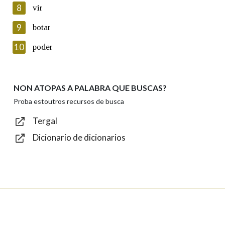
8
vir
Lin e acepto as condicións da política de
privacidade
9
botar
Introduce o código que aparece na imaxe:
10
poder
NON ATOPAS A PALABRA QUE BUSCAS?
Texto de verificación
Proba estoutros recursos de busca
Tergal
Dicionario de dicionarios
Enviar