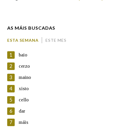
Enderezo electrónico
AS MÁIS BUSCADAS
Comentario
ESTA SEMANA
ESTE MES
1
baio
2
cerzo
3
maino
En cumprimento da normativa vixente en materia de
Protección de Datos de Carácter Persoal, a Real Academia
4
xisto
Galega informa a aqueles usuarios que faciliten o seu correo
electrónico, así como calquera outra información de carácter
5
cello
persoal, que estes datos serán obxecto de tratamento
automatizado de carácter confidencial e incorporados aos seus
6
dar
ficheiros informáticos. Así mesmo, os usuarios poderán exercer o
seu dereito de acceso, rectificación, oposición e cancelación dos
7
máis
seus datos poñéndose en contacto connosco.