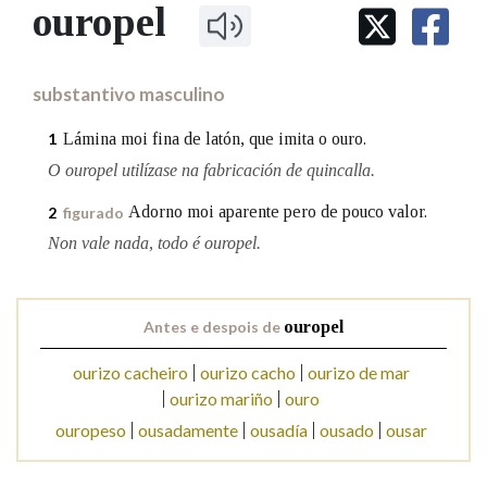
IDENTIDADE CORPORATIVA
ouropel
Facebook
Twitter
Youtube
Instagram
Bluesky
BUSCAR NOS LEMAS
FIGURAS HOMENAXEADAS
MARCIAL DEL ADALID
HISTORIA
Comeza por
CASA-MUSEO EMILIA PARDO
substantivo masculino
BAZÁN
60 ANOS DLG
PRIMAVERA DAS LETRAS
Lámina moi fina de latón, que imita o ouro.
1
Remata por
PORTAL DAS PALABRAS
O ouropel utilízase na fabricación de quincalla.
Adorno moi aparente pero de pouco valor.
2
figurado
Contén
Non vale nada, todo é ouropel.
Antes e despois de
ouropel
BUSCAR NO CONTIDO
ourizo cacheiro
ourizo cacho
ourizo de mar
Nas definicións
ourizo mariño
ouro
ouropeso
ousadamente
ousadía
ousado
ousar
Nos exemplos