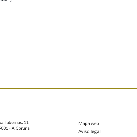
s
Pertence a
AXUDA NA BUSCA
LIMPAR
BUSCA
rotección de Datos de Carácter Persoal, a Real Academia Galega informa a
, así como calquera outra información de carácter persoal, que estes datos
confidencial e incorporados aos seus ficheiros informáticos. Así mesmo, os
ificación, oposición e cancelación dos seus datos poñéndose en contacto
úa Tabernas, 11
Mapa web
5001 - A Coruña
Aviso legal
privacidade