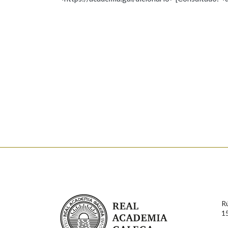
Nome
Apelido
Marcas gramaticais
Enderezo electrónico
Comentario
En cumprimento da normativa vixente en materia de P
aqueles usuarios que faciliten o seu correo electrónico
serán obxecto de tratamento automatizado de carácter 
Real Academia Galega
usuarios poderán exercer o seu dereito de acceso, rect
R
connosco.
1
Lin e acepto as condicións da política de 