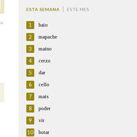
ESTA SEMANA
ESTE MES
va
1
baio
2
mapache
3
maino
4
cerzo
5
dar
6
cello
7
mais
8
poder
9
vir
10
botar