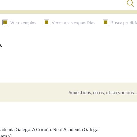
Ver exemplos
Ver marcas expandidas
Busca prediti
.
BUSCAR NO CONTIDO
Nas definicións
Nos exemplos
Suxestións, erros, observacións...
Na fraseoloxía
 Academia Galega. A Coruña: Real Academia Galega.
data>]