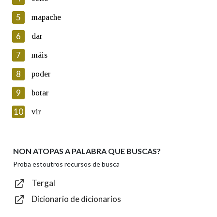
5
Lin e acepto as condicións da política de
mapache
privacidade
6
dar
Introduce o código que aparece na imaxe:
7
máis
8
poder
9
botar
Texto de verificación
10
vir
NON ATOPAS A PALABRA QUE BUSCAS?
Enviar
Proba estoutros recursos de busca
Tergal
Dicionario de dicionarios