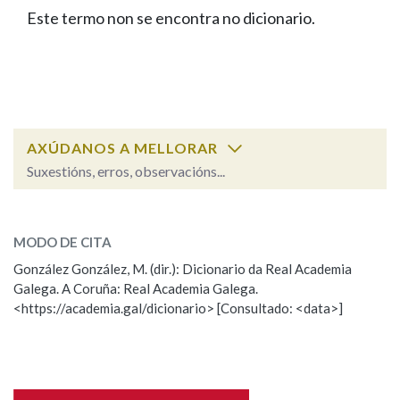
IDENTIDADE CORPORATIVA
Facebook
Twitter
Youtube
Instagram
Bluesky
Este termo non se encontra no dicionario.
BUSCAR NOS LEMAS
FIGURAS HOMENAXEADAS
MARCIAL DEL ADALID
HISTORIA
Comeza por
CASA-MUSEO EMILIA PARDO
BAZÁN
60 ANOS DLG
PRIMAVERA DAS LETRAS
Remata por
PORTAL DAS PALABRAS
AXÚDANOS A MELLORAR
Suxestións, erros, observacións...
Contén
ESCOLLE UNHA OPCIÓN:
MODO DE CITA
Observación
Falta unha voz
González González, M. (dir.): Dicionario da Real Academia
BUSCAR NO CONTIDO
Galega. A Coruña: Real Academia Galega.
Nome
<https://academia.gal/dicionario> [Consultado: <data>]
Nas definicións
Apelidos
Nos exemplos