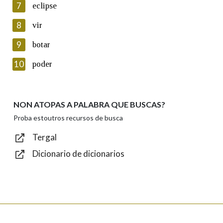
Introduce o código que aparece na imaxe:
7
eclipse
8
vir
9
botar
Texto de verificación
10
poder
NON ATOPAS A PALABRA QUE BUSCAS?
Enviar
Proba estoutros recursos de busca
Tergal
Dicionario de dicionarios