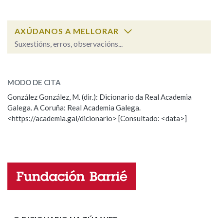
IDENTIDADE CORPORATIVA
Facebook
Twitter
Youtube
Instagram
Bluesky
BUSCAR NOS LEMAS
FIGURAS HOMENAXEADAS
MARCIAL DEL ADALID
HISTORIA
AXÚDANOS A MELLORAR
Comeza por
CASA-MUSEO EMILIA PARDO
BAZÁN
Suxestións, erros, observacións...
60 ANOS DLG
PRIMAVERA DAS LETRAS
ESCOLLE UNHA OPCIÓN:
Remata por
PORTAL DAS PALABRAS
MODO DE CITA
Observación
Falta unha voz
González González, M. (dir.): Dicionario da Real Academia
Contén
Galega. A Coruña: Real Academia Galega.
Nome
<https://academia.gal/dicionario> [Consultado: <data>]
BUSCAR NO CONTIDO
Apelidos
Nas definicións
Enderezo electrónico
Nos exemplos