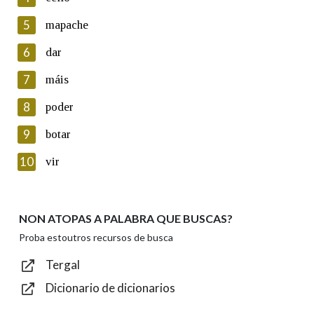
5
Lin e acepto as condicións da política de
mapache
privacidade
6
dar
Introduce o código que aparece na imaxe:
7
máis
8
poder
9
botar
Texto de verificación
10
vir
NON ATOPAS A PALABRA QUE BUSCAS?
Enviar
Proba estoutros recursos de busca
Tergal
Dicionario de dicionarios