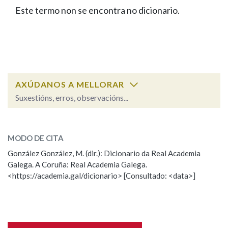
IDENTIDADE CORPORATIVA
Facebook
Twitter
Youtube
Instagram
Bluesky
Este termo non se encontra no dicionario.
BUSCAR NOS LEMAS
FIGURAS HOMENAXEADAS
MARCIAL DEL ADALID
HISTORIA
Comeza por
CASA-MUSEO EMILIA PARDO
BAZÁN
60 ANOS DLG
PRIMAVERA DAS LETRAS
Remata por
PORTAL DAS PALABRAS
AXÚDANOS A MELLORAR
Suxestións, erros, observacións...
Contén
ESCOLLE UNHA OPCIÓN:
MODO DE CITA
Observación
Falta unha voz
González González, M. (dir.): Dicionario da Real Academia
BUSCAR NO CONTIDO
Galega. A Coruña: Real Academia Galega.
Nome
<https://academia.gal/dicionario> [Consultado: <data>]
Nas definicións
Apelidos
Nos exemplos