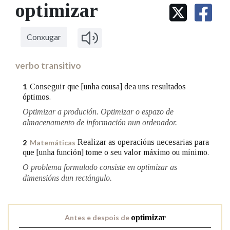
IDENTIDADE CORPORATIVA
optimizar
Facebook
Twitter
Youtube
Instagram
Bluesky
BUSCAR NOS LEMAS
FIGURAS HOMENAXEADAS
MARCIAL DEL ADALID
HISTORIA
Comeza por
CASA-MUSEO EMILIA PARDO
Conxugar
BAZÁN
60 ANOS DLG
PRIMAVERA DAS LETRAS
verbo transitivo
Remata por
PORTAL DAS PALABRAS
Conseguir que [unha cousa] dea uns resultados
1
óptimos.
Optimizar a produción. Optimizar o espazo de
Contén
almacenamento de información nun ordenador.
Realizar as operacións necesarias para
2
Matemáticas
que [unha función] tome o seu valor máximo ou mínimo.
BUSCAR NO CONTIDO
O problema formulado consiste en optimizar as
dimensións dun rectángulo.
Nas definicións
Antes e despois de
optimizar
Nos exemplos