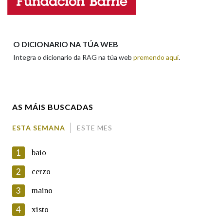
Apelidos
O DICIONARIO NA TÚA WEB
Integra o dicionario da RAG na túa web
premendo aquí
.
Enderezo electrónico
AS MÁIS BUSCADAS
Comentario
ESTA SEMANA
ESTE MES
1
baio
2
cerzo
3
maino
En cumprimento da normativa vixente en materia de
Protección de Datos de Carácter Persoal, a Real Academia
4
xisto
Galega informa a aqueles usuarios que faciliten o seu correo