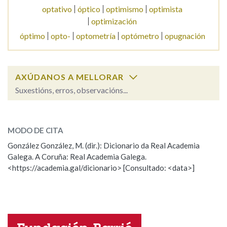
optativo
óptico
optimismo
optimista
optimización
Na fraseoloxía
óptimo
opto-
optometría
optómetro
opugnación
OUTRAS OPCIÓNS DE BUSCA
AXÚDANOS A MELLORAR
Suxestións, erros, observacións...
Marcas gramaticais
optimizar
SOBRE A PALABRA:
MODO DE CITA
ESCOLLE UNHA OPCIÓN:
Pertence a
González González, M. (dir.): Dicionario da Real Academia
Galega. A Coruña: Real Academia Galega.
Observación
Hai un erro na palabra
<https://academia.gal/dicionario> [Consultado: <data>]
Propoño mellorar a definición
Actualización
LIMPAR
BUSCA
Falta unha voz
Nome