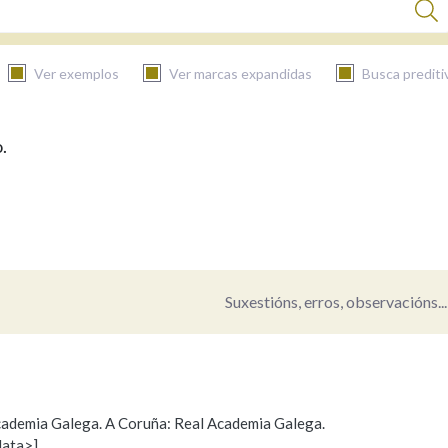
Ver exemplos
Ver marcas expandidas
Busca prediti
.
BUSCAR NO CONTIDO
Nas definicións
Nos exemplos
Suxestións, erros, observacións...
Na fraseoloxía
 Academia Galega. A Coruña: Real Academia Galega.
data>]