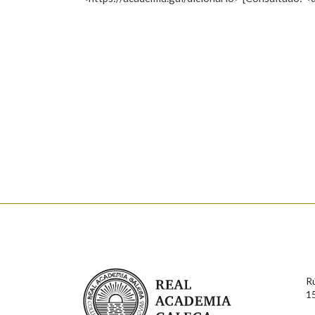
Nome
Apelido
Marcas gramaticais
Enderezo electrónico
Comentario
En cumprimento da normativa vixente en materia de P
aqueles usuarios que faciliten o seu correo electrónico
serán obxecto de tratamento automatizado de carácter 
Real Academia Galega
usuarios poderán exercer o seu dereito de acceso, rect
R
connosco.
1
Lin e acepto as condicións da política de 