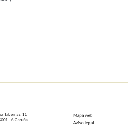
s
Pertence a
AXUDA NA BUSCA
LIMPAR
BUSCA
rotección de Datos de Carácter Persoal, a Real Academia Galega informa a
, así como calquera outra información de carácter persoal, que estes datos
confidencial e incorporados aos seus ficheiros informáticos. Así mesmo, os
ificación, oposición e cancelación dos seus datos poñéndose en contacto
úa Tabernas, 11
Mapa web
5001 - A Coruña
Aviso legal
privacidade