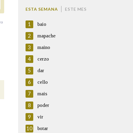
ESTA SEMANA
ESTE MES
va
1
baio
2
mapache
3
maino
4
cerzo
5
dar
6
cello
7
mais
8
poder
9
vir
10
botar