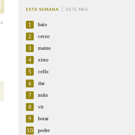
ESTA SEMANA
ESTE MES
va
1
baio
2
cerzo
3
maino
4
xisto
5
cello
6
dar
7
máis
8
vir
9
botar
10
poder