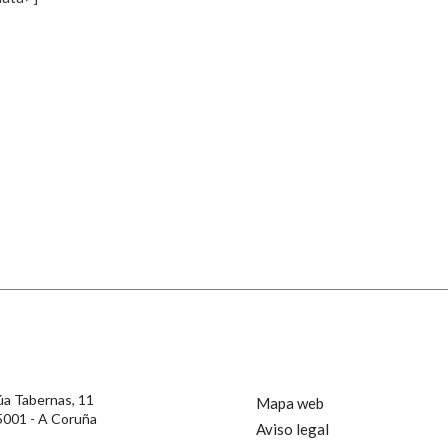
s
Pertence a
AXUDA NA BUSCA
LIMPAR
BUSCA
rotección de Datos de Carácter Persoal, a Real Academia Galega informa a
, así como calquera outra información de carácter persoal, que estes datos
confidencial e incorporados aos seus ficheiros informáticos. Así mesmo, os
ificación, oposición e cancelación dos seus datos poñéndose en contacto
úa Tabernas, 11
Mapa web
5001 - A Coruña
Aviso legal
privacidade