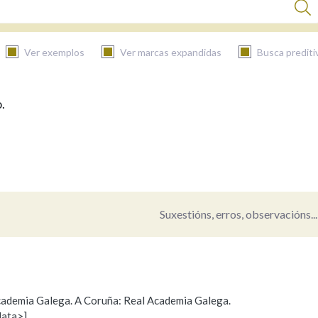
Ver exemplos
Ver marcas expandidas
Busca prediti
.
BUSCAR NO CONTIDO
Nas definicións
Nos exemplos
Suxestións, erros, observacións...
Na fraseoloxía
 Academia Galega. A Coruña: Real Academia Galega.
data>]