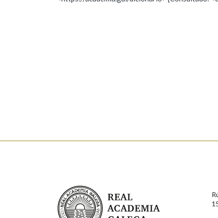
Nome
Apelido
Marcas gramaticais
Enderezo electrónico
Comentario
En cumprimento da normativa vixente en materia de P
aqueles usuarios que faciliten o seu correo electrónico
serán obxecto de tratamento automatizado de carácter 
Real Academia Galega
usuarios poderán exercer o seu dereito de acceso, rect
R
connosco.
1
Lin e acepto as condicións da política de 