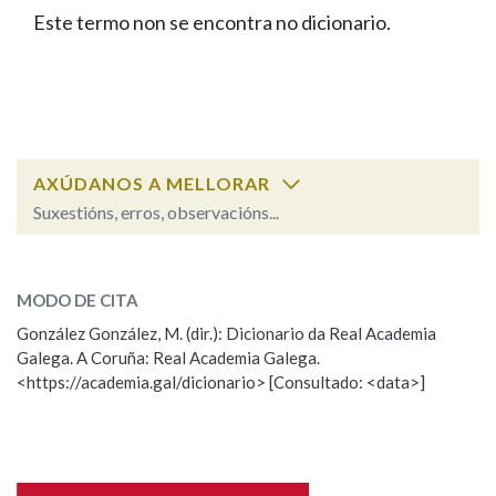
IDENTIDADE CORPORATIVA
Facebook
Twitter
Youtube
Instagram
Bluesky
Este termo non se encontra no dicionario.
BUSCAR NOS LEMAS
FIGURAS HOMENAXEADAS
MARCIAL DEL ADALID
HISTORIA
Comeza por
CASA-MUSEO EMILIA PARDO
BAZÁN
60 ANOS DLG
PRIMAVERA DAS LETRAS
Remata por
PORTAL DAS PALABRAS
AXÚDANOS A MELLORAR
Suxestións, erros, observacións...
Contén
ESCOLLE UNHA OPCIÓN:
MODO DE CITA
Observación
Falta unha voz
González González, M. (dir.): Dicionario da Real Academia
BUSCAR NO CONTIDO
Galega. A Coruña: Real Academia Galega.
Nome
<https://academia.gal/dicionario> [Consultado: <data>]
Nas definicións
Apelidos
Nos exemplos