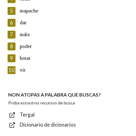
5
Lin e acepto as condicións da política de
mapache
privacidade
6
dar
Introduce o código que aparece na imaxe:
7
máis
8
poder
9
botar
Texto de verificación
10
vir
NON ATOPAS A PALABRA QUE BUSCAS?
Enviar
Proba estoutros recursos de busca
Tergal
Dicionario de dicionarios