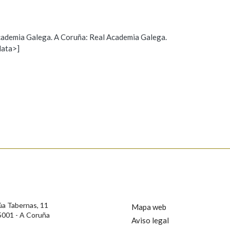
Pertence a
 Academia Galega. A Coruña: Real Academia Galega.
data>]
Propoño mellorar a definición
Actualización
AXUDA NA BUSCA
LIMPAR
BUSCA
s
úa Tabernas, 11
Mapa web
5001 - A Coruña
Aviso legal