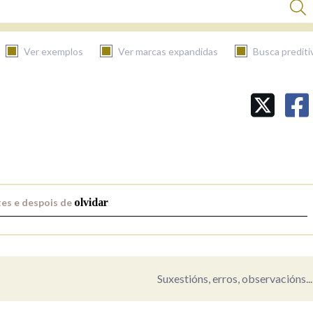
Ver exemplos
Ver marcas expandidas
Busca prediti
BUSCAR NO CONTIDO
Nas definicións
Nos exemplos
es e despois de
olvidar
Na fraseoloxía
Suxestións, erros, observacións...