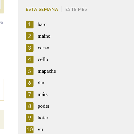
ESTA SEMANA
ESTE MES
va
1
baio
2
maino
3
cerzo
4
cello
5
mapache
6
dar
7
máis
8
poder
9
botar
10
vir