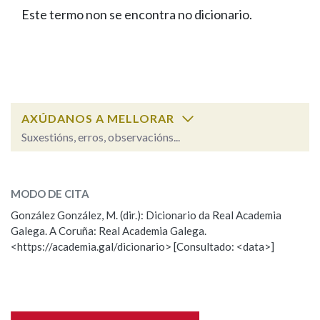
IDENTIDADE CORPORATIVA
Facebook
Twitter
Youtube
Instagram
Bluesky
Este termo non se encontra no dicionario.
BUSCAR NOS LEMAS
FIGURAS HOMENAXEADAS
MARCIAL DEL ADALID
HISTORIA
Comeza por
CASA-MUSEO EMILIA PARDO
BAZÁN
60 ANOS DLG
PRIMAVERA DAS LETRAS
Remata por
PORTAL DAS PALABRAS
AXÚDANOS A MELLORAR
Suxestións, erros, observacións...
Contén
ESCOLLE UNHA OPCIÓN:
MODO DE CITA
Observación
Falta unha voz
González González, M. (dir.): Dicionario da Real Academia
BUSCAR NO CONTIDO
Galega. A Coruña: Real Academia Galega.
Nome
<https://academia.gal/dicionario> [Consultado: <data>]
Nas definicións
Apelidos
Nos exemplos