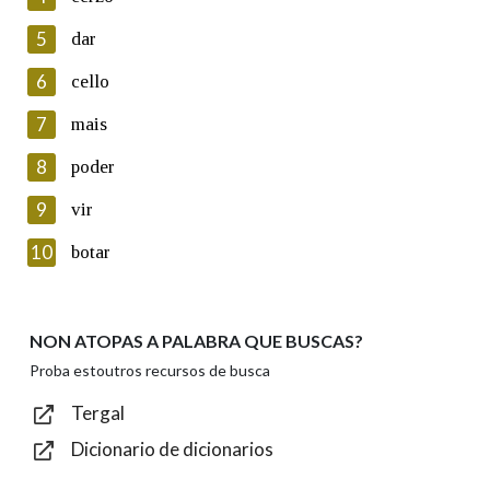
5
Lin e acepto as condicións da política de
dar
privacidade
6
cello
Introduce o código que aparece na imaxe:
7
mais
8
poder
9
vir
Texto de verificación
10
botar
NON ATOPAS A PALABRA QUE BUSCAS?
Enviar
Proba estoutros recursos de busca
Tergal
Dicionario de dicionarios