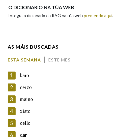
Apelidos
O DICIONARIO NA TÚA WEB
Integra o dicionario da RAG na túa web
premendo aquí
.
Enderezo electrónico
AS MÁIS BUSCADAS
Comentario
ESTA SEMANA
ESTE MES
1
baio
2
cerzo
3
maino
En cumprimento da normativa vixente en materia de
Protección de Datos de Carácter Persoal, a Real Academia
4
xisto
Galega informa a aqueles usuarios que faciliten o seu correo
electrónico, así como calquera outra información de carácter
5
cello
persoal, que estes datos serán obxecto de tratamento
automatizado de carácter confidencial e incorporados aos seus
6
dar