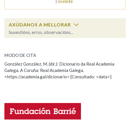
ocelote
Na fraseoloxía
AXÚDANOS A MELLORAR
Suxestións, erros, observacións...
OUTRAS OPCIÓNS DE BUSCA
oceanografía
SOBRE A PALABRA:
Marcas gramaticais
MODO DE CITA
ESCOLLE UNHA OPCIÓN:
González González, M. (dir.): Dicionario da Real Academia
Galega. A Coruña: Real Academia Galega.
Observación
Hai un erro na palabra
<https://academia.gal/dicionario> [Consultado: <data>]
Pertence a
Propoño mellorar a definición
Actualización
Falta unha voz
LIMPAR
BUSCA
Nome