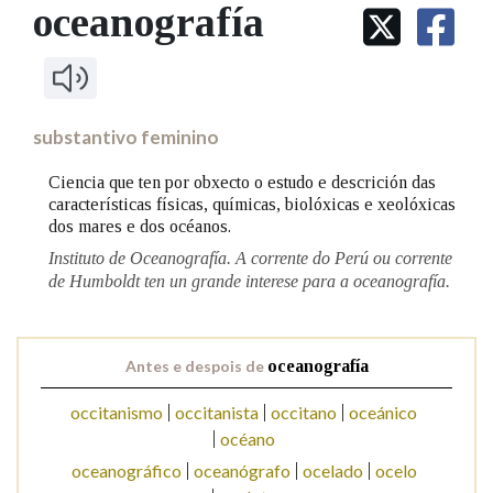
IDENTIDADE CORPORATIVA
oceanografía
Facebook
Twitter
Youtube
Instagram
Bluesky
BUSCAR NOS LEMAS
FIGURAS HOMENAXEADAS
MARCIAL DEL ADALID
HISTORIA
Comeza por
CASA-MUSEO EMILIA PARDO
BAZÁN
60 ANOS DLG
PRIMAVERA DAS LETRAS
substantivo feminino
Remata por
PORTAL DAS PALABRAS
Ciencia que ten por obxecto o estudo e descrición das
características físicas, químicas, biolóxicas e xeolóxicas
dos mares e dos océanos.
Contén
Instituto de Oceanografía. A corrente do Perú ou corrente
de Humboldt ten un grande interese para a oceanografía.
BUSCAR NO CONTIDO
Antes e despois de
oceanografía
Nas definicións
occitanismo
occitanista
occitano
oceánico
océano
oceanográfico
oceanógrafo
ocelado
ocelo
Nos exemplos