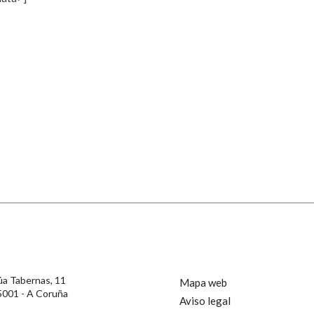
s
Pertence a
AXUDA NA BUSCA
LIMPAR
BUSCA
rotección de Datos de Carácter Persoal, a Real Academia Galega informa a
, así como calquera outra información de carácter persoal, que estes datos
confidencial e incorporados aos seus ficheiros informáticos. Así mesmo, os
ificación, oposición e cancelación dos seus datos poñéndose en contacto
úa Tabernas, 11
Mapa web
5001 - A Coruña
Aviso legal
privacidade