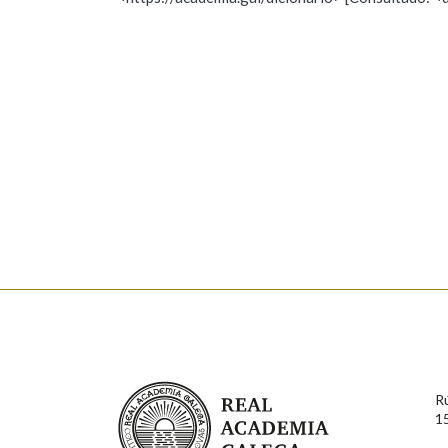
Nome
Apelido
Marcas gramaticais
Enderezo electrónico
Comentario
En cumprimento da normativa vixente en materia de P
aqueles usuarios que faciliten o seu correo electrónico
serán obxecto de tratamento automatizado de carácter 
Real Academia Galega
usuarios poderán exercer o seu dereito de acceso, rect
R
connosco.
1
Lin e acepto as condicións da política de 