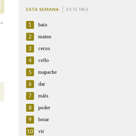
ESTA SEMANA
ESTE MES
va
1
baio
2
maino
3
cerzo
4
cello
5
mapache
6
dar
7
máis
8
poder
9
botar
10
vir