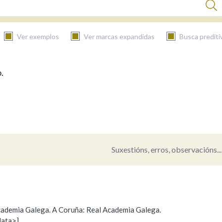
Ver exemplos
Ver marcas expandidas
Busca prediti
.
BUSCAR NO CONTIDO
Nas definicións
Nos exemplos
Suxestións, erros, observacións...
Na fraseoloxía
 Academia Galega. A Coruña: Real Academia Galega.
data>]