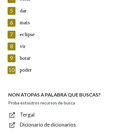
5
Lin e acepto as condicións da política de
dar
privacidade
6
mais
Introduce o código que aparece na imaxe:
7
eclipse
8
vir
9
botar
Texto de verificación
10
poder
NON ATOPAS A PALABRA QUE BUSCAS?
Enviar
Proba estoutros recursos de busca
Tergal
Dicionario de dicionarios