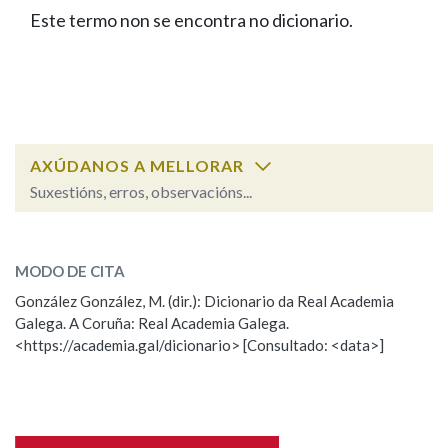
IDENTIDADE CORPORATIVA
Facebook
Twitter
Youtube
Instagram
Bluesky
Este termo non se encontra no dicionario.
BUSCAR NOS LEMAS
FIGURAS HOMENAXEADAS
MARCIAL DEL ADALID
HISTORIA
Comeza por
CASA-MUSEO EMILIA PARDO
BAZÁN
60 ANOS DLG
PRIMAVERA DAS LETRAS
Remata por
PORTAL DAS PALABRAS
AXÚDANOS A MELLORAR
Suxestións, erros, observacións...
Contén
ESCOLLE UNHA OPCIÓN:
MODO DE CITA
Observación
Falta unha voz
González González, M. (dir.): Dicionario da Real Academia
BUSCAR NO CONTIDO
Galega. A Coruña: Real Academia Galega.
Nome
<https://academia.gal/dicionario> [Consultado: <data>]
Nas definicións
Apelidos
Nos exemplos