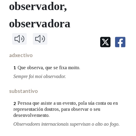
IDENTIDADE CORPORATIVA
observador
,
Facebook
Twitter
Youtube
Instagram
Bluesky
BUSCAR NOS LEMAS
FIGURAS HOMENAXEADAS
MARCIAL DEL ADALID
HISTORIA
Comeza por
observadora
CASA-MUSEO EMILIA PARDO
BAZÁN
60 ANOS DLG
PRIMAVERA DAS LETRAS
Remata por
PORTAL DAS PALABRAS
adxectivo
Contén
Que observa, que se fixa moito.
1
Sempre foi moi observador.
substantivo
BUSCAR NO CONTIDO
Persoa que asiste a un evento, pola súa conta ou en
2
Nas definicións
representación doutros, para observar o seu
desenvolvemento.
Observadores internacionais supervisan o alto ao fogo.
Nos exemplos