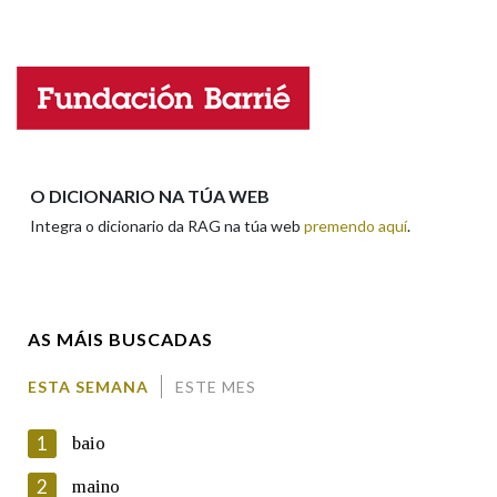
Falta unha voz
Nome
Apelidos
O DICIONARIO NA TÚA WEB
Integra o dicionario da RAG na túa web
premendo aquí
.
Enderezo electrónico
AS MÁIS BUSCADAS
Comentario
ESTA SEMANA
ESTE MES
1
baio
2
maino