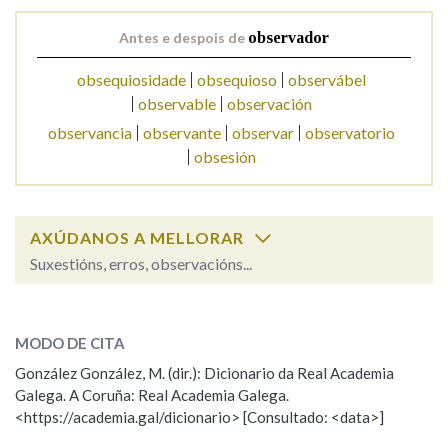
Antes e despois de
observador
Na fraseoloxía
obsequiosidade
obsequioso
observábel
observable
observación
observancia
observante
observar
observatorio
OUTRAS OPCIÓNS DE BUSCA
obsesión
Marcas gramaticais
AXÚDANOS A MELLORAR
Suxestións, erros, observacións...
Pertence a
observador
SOBRE A PALABRA:
MODO DE CITA
LIMPAR
BUSCA
ESCOLLE UNHA OPCIÓN:
González González, M. (dir.): Dicionario da Real Academia
Galega. A Coruña: Real Academia Galega.
Observación
Hai un erro na palabra
<https://academia.gal/dicionario> [Consultado: <data>]
Propoño mellorar a definición
Actualización