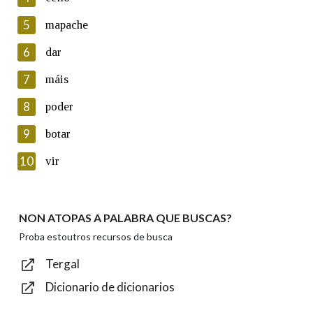
5
Lin e acepto as condicións da política de
mapache
privacidade
6
dar
Introduce o código que aparece na imaxe:
7
máis
8
poder
9
botar
Texto de verificación
10
vir
NON ATOPAS A PALABRA QUE BUSCAS?
Enviar
Proba estoutros recursos de busca
Tergal
Dicionario de dicionarios