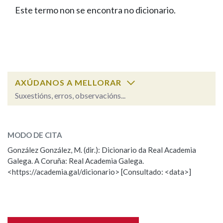
IDENTIDADE CORPORATIVA
Facebook
Twitter
Youtube
Instagram
Bluesky
Este termo non se encontra no dicionario.
BUSCAR NOS LEMAS
FIGURAS HOMENAXEADAS
MARCIAL DEL ADALID
HISTORIA
Comeza por
CASA-MUSEO EMILIA PARDO
BAZÁN
60 ANOS DLG
PRIMAVERA DAS LETRAS
Remata por
PORTAL DAS PALABRAS
AXÚDANOS A MELLORAR
Suxestións, erros, observacións...
Contén
ESCOLLE UNHA OPCIÓN:
MODO DE CITA
Observación
Falta unha voz
González González, M. (dir.): Dicionario da Real Academia
BUSCAR NO CONTIDO
Galega. A Coruña: Real Academia Galega.
Nome
<https://academia.gal/dicionario> [Consultado: <data>]
Nas definicións
Apelidos
Nos exemplos