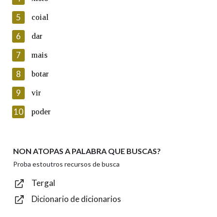
5
Lin e acepto as condicións da política de
coial
privacidade
6
dar
Introduce o código que aparece na imaxe:
7
mais
8
botar
9
vir
Texto de verificación
10
poder
NON ATOPAS A PALABRA QUE BUSCAS?
Enviar
Proba estoutros recursos de busca
Tergal
Dicionario de dicionarios