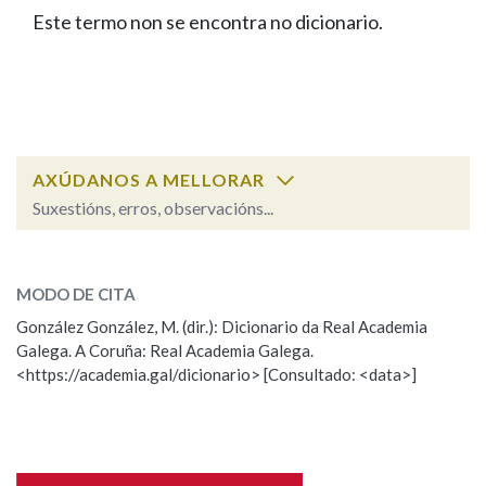
IDENTIDADE CORPORATIVA
Facebook
Twitter
Youtube
Instagram
Bluesky
Este termo non se encontra no dicionario.
BUSCAR NOS LEMAS
FIGURAS HOMENAXEADAS
MARCIAL DEL ADALID
HISTORIA
Comeza por
CASA-MUSEO EMILIA PARDO
BAZÁN
60 ANOS DLG
PRIMAVERA DAS LETRAS
Remata por
PORTAL DAS PALABRAS
AXÚDANOS A MELLORAR
Suxestións, erros, observacións...
Contén
ESCOLLE UNHA OPCIÓN:
MODO DE CITA
Observación
Falta unha voz
González González, M. (dir.): Dicionario da Real Academia
BUSCAR NO CONTIDO
Galega. A Coruña: Real Academia Galega.
Nome
<https://academia.gal/dicionario> [Consultado: <data>]
Nas definicións
Apelidos
Nos exemplos