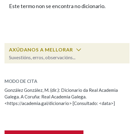
IDENTIDADE CORPORATIVA
Facebook
Twitter
Youtube
Instagram
Bluesky
Este termo non se encontra no dicionario.
BUSCAR NOS LEMAS
FIGURAS HOMENAXEADAS
MARCIAL DEL ADALID
HISTORIA
Comeza por
CASA-MUSEO EMILIA PARDO
BAZÁN
60 ANOS DLG
PRIMAVERA DAS LETRAS
Remata por
PORTAL DAS PALABRAS
AXÚDANOS A MELLORAR
Suxestións, erros, observacións...
Contén
ESCOLLE UNHA OPCIÓN:
MODO DE CITA
Observación
Falta unha voz
González González, M. (dir.): Dicionario da Real Academia
BUSCAR NO CONTIDO
Galega. A Coruña: Real Academia Galega.
Nome
<https://academia.gal/dicionario> [Consultado: <data>]
Nas definicións
Apelidos
Nos exemplos