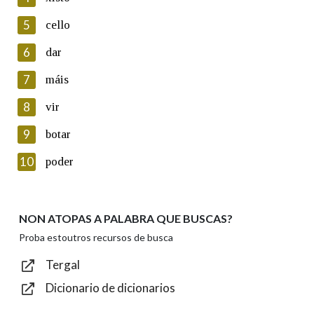
5
Lin e acepto as condicións da política de
cello
privacidade
6
dar
Introduce o código que aparece na imaxe:
7
máis
8
vir
9
botar
Texto de verificación
10
poder
NON ATOPAS A PALABRA QUE BUSCAS?
Enviar
Proba estoutros recursos de busca
Tergal
Dicionario de dicionarios