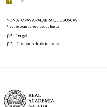
10
botar
NON ATOPAS A PALABRA QUE BUSCAS?
Texto de verificación
Proba estoutros recursos de busca
Tergal
Dicionario de dicionarios
Enviar
Real Academia Galega