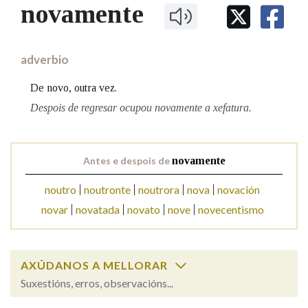
IDENTIDADE CORPORATIVA
novamente
Facebook
Twitter
Youtube
Instagram
Bluesky
BUSCAR NOS LEMAS
FIGURAS HOMENAXEADAS
MARCIAL DEL ADALID
HISTORIA
Comeza por
CASA-MUSEO EMILIA PARDO
adverbio
BAZÁN
60 ANOS DLG
PRIMAVERA DAS LETRAS
De novo, outra vez.
Remata por
PORTAL DAS PALABRAS
Despois de regresar ocupou novamente a xefatura.
Contén
Antes e despois de
novamente
noutro
noutronte
noutrora
nova
novación
novar
novatada
novato
nove
novecentismo
BUSCAR NO CONTIDO
Nas definicións
AXÚDANOS A MELLORAR
Suxestións, erros, observacións...
Nos exemplos