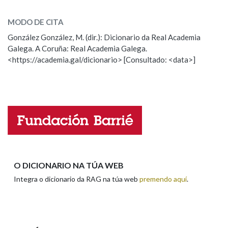
novamente
SOBRE A PALABRA:
MODO DE CITA
ESCOLLE UNHA OPCIÓN:
Na fraseoloxía
González González, M. (dir.): Dicionario da Real Academia
Galega. A Coruña: Real Academia Galega.
Observación
Hai un erro na palabra
<https://academia.gal/dicionario> [Consultado: <data>]
Propoño mellorar a definición
Actualización
OUTRAS OPCIÓNS DE BUSCA
Falta unha voz
Marcas gramaticais
Nome
Pertence a
Apelidos
O DICIONARIO NA TÚA WEB
LIMPAR
BUSCA
Integra o dicionario da RAG na túa web
premendo aquí
.
Enderezo electrónico