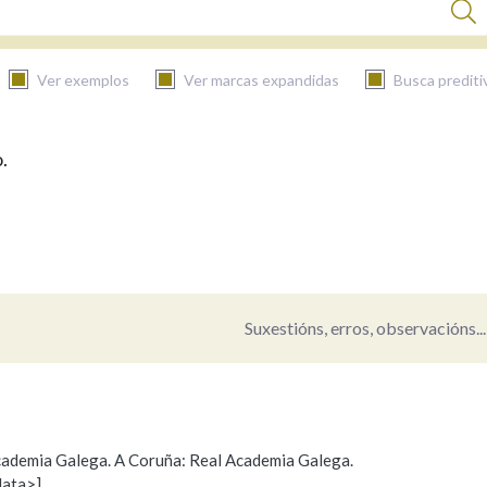
Ver exemplos
Ver marcas expandidas
Busca prediti
.
BUSCAR NO CONTIDO
Nas definicións
Nos exemplos
Suxestións, erros, observacións...
Na fraseoloxía
 Academia Galega. A Coruña: Real Academia Galega.
data>]