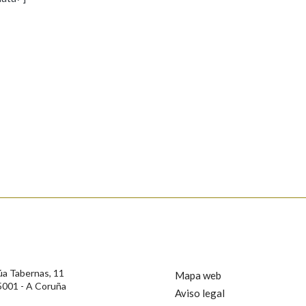
s
Pertence a
AXUDA NA BUSCA
LIMPAR
BUSCA
rotección de Datos de Carácter Persoal, a Real Academia Galega informa a
, así como calquera outra información de carácter persoal, que estes datos
confidencial e incorporados aos seus ficheiros informáticos. Así mesmo, os
ificación, oposición e cancelación dos seus datos poñéndose en contacto
úa Tabernas, 11
Mapa web
5001 - A Coruña
Aviso legal
privacidade