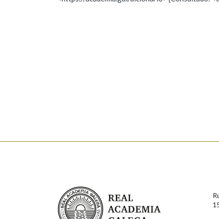
Nome
Apelido
Marcas gramaticais
Enderezo electrónico
Comentario
En cumprimento da normativa vixente en materia de P
aqueles usuarios que faciliten o seu correo electrónico
serán obxecto de tratamento automatizado de carácter 
Real Academia Galega
usuarios poderán exercer o seu dereito de acceso, rect
R
connosco.
1
Lin e acepto as condicións da política de 