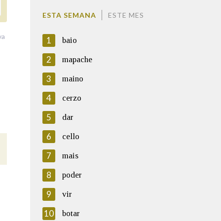
ESTA SEMANA
ESTE MES
va
1
baio
2
mapache
3
maino
4
cerzo
5
dar
6
cello
7
mais
8
poder
9
vir
10
botar