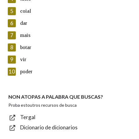
5
Lin e acepto as condicións da política de
coial
privacidade
6
dar
Introduce o código que aparece na imaxe:
7
mais
8
botar
9
vir
Texto de verificación
10
poder
NON ATOPAS A PALABRA QUE BUSCAS?
Enviar
Proba estoutros recursos de busca
Tergal
Dicionario de dicionarios