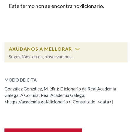
IDENTIDADE CORPORATIVA
Facebook
Twitter
Youtube
Instagram
Bluesky
Este termo non se encontra no dicionario.
BUSCAR NOS LEMAS
FIGURAS HOMENAXEADAS
MARCIAL DEL ADALID
HISTORIA
Comeza por
CASA-MUSEO EMILIA PARDO
BAZÁN
60 ANOS DLG
PRIMAVERA DAS LETRAS
Remata por
PORTAL DAS PALABRAS
AXÚDANOS A MELLORAR
Suxestións, erros, observacións...
Contén
ESCOLLE UNHA OPCIÓN:
MODO DE CITA
Observación
Falta unha voz
González González, M. (dir.): Dicionario da Real Academia
BUSCAR NO CONTIDO
Galega. A Coruña: Real Academia Galega.
Nome
<https://academia.gal/dicionario> [Consultado: <data>]
Nas definicións
Apelidos
Nos exemplos