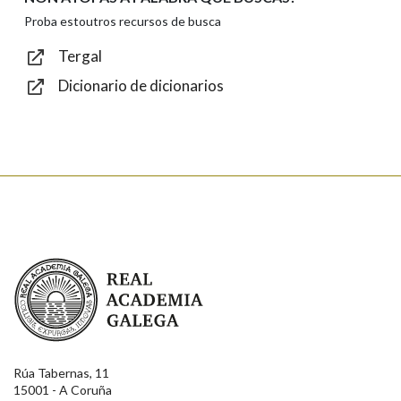
Texto de verificación
Proba estoutros recursos de busca
Tergal
Dicionario de dicionarios
Enviar
Real Academia Galega
Rúa Tabernas, 11
15001 - A Coruña