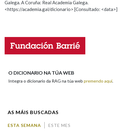
Galega. A Coruña: Real Academia Galega.
Observación
Hai un erro na palabra
<https://academia.gal/dicionario> [Consultado: <data>]
Propoño mellorar a definición
Actualización
Na fraseoloxía
Falta unha voz
Nome
OUTRAS OPCIÓNS DE BUSCA
Marcas gramaticais
Apelidos
O DICIONARIO NA TÚA WEB
Pertence a
Integra o dicionario da RAG na túa web
premendo aquí
.
Enderezo electrónico
LIMPAR
BUSCA
AS MÁIS BUSCADAS
Comentario
ESTA SEMANA
ESTE MES