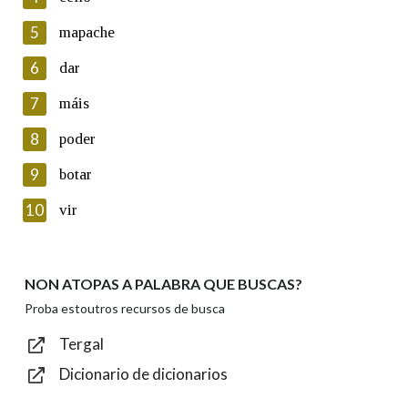
5
Lin e acepto as condicións da política de
mapache
privacidade
6
dar
Introduce o código que aparece na imaxe:
7
máis
8
poder
9
botar
Texto de verificación
10
vir
NON ATOPAS A PALABRA QUE BUSCAS?
Enviar
Proba estoutros recursos de busca
Tergal
Dicionario de dicionarios