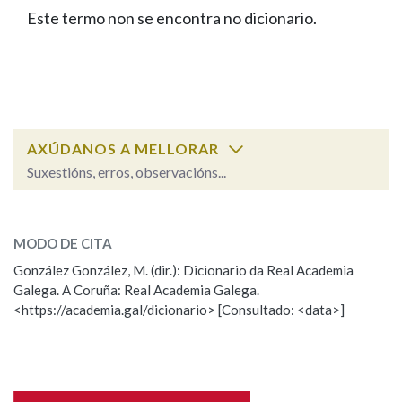
IDENTIDADE CORPORATIVA
Facebook
Twitter
Youtube
Instagram
Bluesky
Este termo non se encontra no dicionario.
BUSCAR NOS LEMAS
FIGURAS HOMENAXEADAS
MARCIAL DEL ADALID
HISTORIA
Comeza por
CASA-MUSEO EMILIA PARDO
BAZÁN
60 ANOS DLG
PRIMAVERA DAS LETRAS
Remata por
PORTAL DAS PALABRAS
AXÚDANOS A MELLORAR
Suxestións, erros, observacións...
Contén
ESCOLLE UNHA OPCIÓN:
MODO DE CITA
Observación
Falta unha voz
González González, M. (dir.): Dicionario da Real Academia
BUSCAR NO CONTIDO
Galega. A Coruña: Real Academia Galega.
Nome
<https://academia.gal/dicionario> [Consultado: <data>]
Nas definicións
Apelidos
Nos exemplos