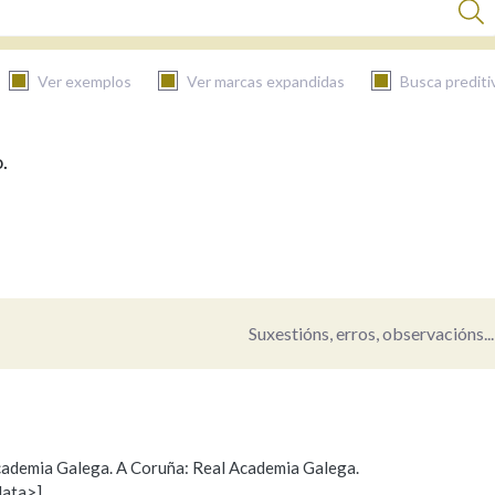
Ver exemplos
Ver marcas expandidas
Busca prediti
.
BUSCAR NO CONTIDO
Nas definicións
Nos exemplos
Suxestións, erros, observacións...
Na fraseoloxía
 Academia Galega. A Coruña: Real Academia Galega.
data>]