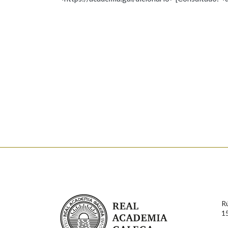
Nome
Apelido
Marcas gramaticais
Enderezo electrónico
Comentario
En cumprimento da normativa vixente en materia de P
aqueles usuarios que faciliten o seu correo electrónico
serán obxecto de tratamento automatizado de carácter 
Real Academia Galega
usuarios poderán exercer o seu dereito de acceso, rect
R
connosco.
1
Lin e acepto as condicións da política de 