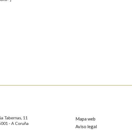
s
Pertence a
AXUDA NA BUSCA
LIMPAR
BUSCA
rotección de Datos de Carácter Persoal, a Real Academia Galega informa a
, así como calquera outra información de carácter persoal, que estes datos
confidencial e incorporados aos seus ficheiros informáticos. Así mesmo, os
ificación, oposición e cancelación dos seus datos poñéndose en contacto
úa Tabernas, 11
Mapa web
5001 - A Coruña
Aviso legal
privacidade