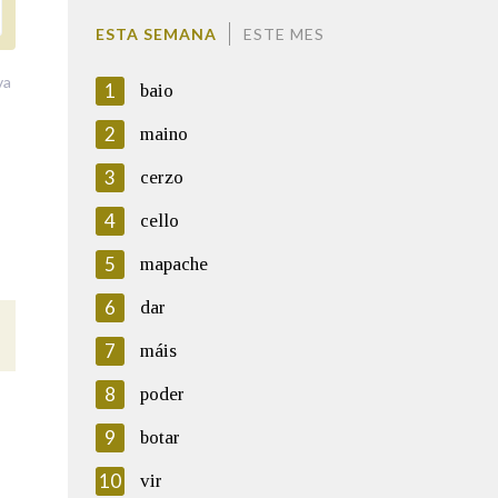
ESTA SEMANA
ESTE MES
va
1
baio
2
maino
3
cerzo
4
cello
5
mapache
6
dar
7
máis
8
poder
9
botar
10
vir