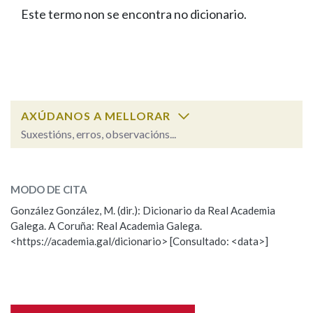
IDENTIDADE CORPORATIVA
Facebook
Twitter
Youtube
Instagram
Bluesky
Este termo non se encontra no dicionario.
BUSCAR NOS LEMAS
FIGURAS HOMENAXEADAS
MARCIAL DEL ADALID
HISTORIA
Comeza por
CASA-MUSEO EMILIA PARDO
BAZÁN
60 ANOS DLG
PRIMAVERA DAS LETRAS
Remata por
PORTAL DAS PALABRAS
AXÚDANOS A MELLORAR
Suxestións, erros, observacións...
Contén
ESCOLLE UNHA OPCIÓN:
MODO DE CITA
Observación
Falta unha voz
González González, M. (dir.): Dicionario da Real Academia
BUSCAR NO CONTIDO
Galega. A Coruña: Real Academia Galega.
Nome
<https://academia.gal/dicionario> [Consultado: <data>]
Nas definicións
Apelidos
Nos exemplos