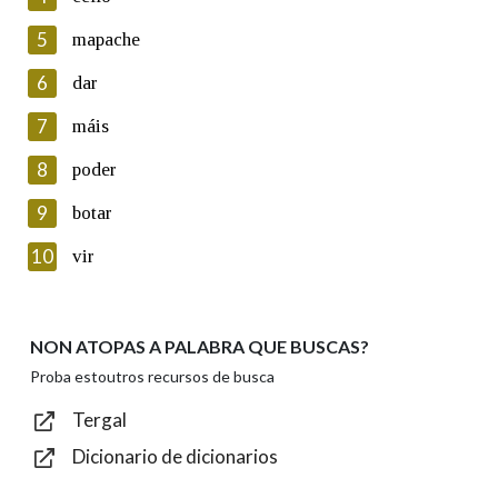
5
Lin e acepto as condicións da política de
mapache
privacidade
6
dar
Introduce o código que aparece na imaxe:
7
máis
8
poder
9
botar
Texto de verificación
10
vir
NON ATOPAS A PALABRA QUE BUSCAS?
Enviar
Proba estoutros recursos de busca
Tergal
Dicionario de dicionarios