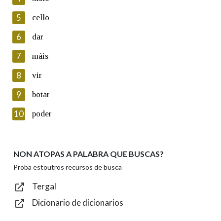
5
Lin e acepto as condicións da política de
cello
privacidade
6
dar
Introduce o código que aparece na imaxe:
7
máis
8
vir
9
botar
Texto de verificación
10
poder
NON ATOPAS A PALABRA QUE BUSCAS?
Enviar
Proba estoutros recursos de busca
Tergal
Dicionario de dicionarios