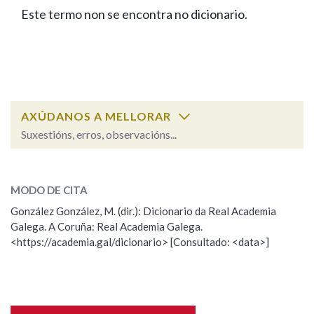
IDENTIDADE CORPORATIVA
Facebook
Twitter
Youtube
Instagram
Bluesky
Este termo non se encontra no dicionario.
BUSCAR NOS LEMAS
FIGURAS HOMENAXEADAS
MARCIAL DEL ADALID
HISTORIA
Comeza por
CASA-MUSEO EMILIA PARDO
BAZÁN
60 ANOS DLG
PRIMAVERA DAS LETRAS
Remata por
PORTAL DAS PALABRAS
AXÚDANOS A MELLORAR
Suxestións, erros, observacións...
Contén
ESCOLLE UNHA OPCIÓN:
MODO DE CITA
Observación
Falta unha voz
González González, M. (dir.): Dicionario da Real Academia
BUSCAR NO CONTIDO
Galega. A Coruña: Real Academia Galega.
Nome
<https://academia.gal/dicionario> [Consultado: <data>]
Nas definicións
Apelidos
Nos exemplos