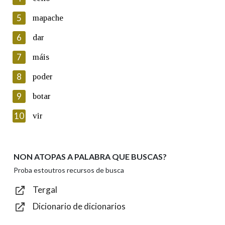
5
Lin e acepto as condicións da política de
mapache
privacidade
6
dar
Introduce o código que aparece na imaxe:
7
máis
8
poder
9
botar
Texto de verificación
10
vir
NON ATOPAS A PALABRA QUE BUSCAS?
Enviar
Proba estoutros recursos de busca
Tergal
Dicionario de dicionarios