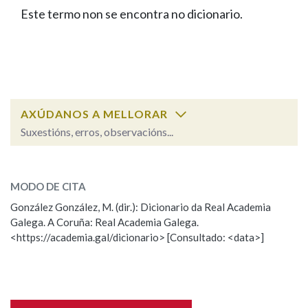
IDENTIDADE CORPORATIVA
Facebook
Twitter
Youtube
Instagram
Bluesky
Este termo non se encontra no dicionario.
BUSCAR NOS LEMAS
FIGURAS HOMENAXEADAS
MARCIAL DEL ADALID
HISTORIA
Comeza por
CASA-MUSEO EMILIA PARDO
BAZÁN
60 ANOS DLG
PRIMAVERA DAS LETRAS
Remata por
PORTAL DAS PALABRAS
AXÚDANOS A MELLORAR
Suxestións, erros, observacións...
Contén
ESCOLLE UNHA OPCIÓN:
MODO DE CITA
Observación
Falta unha voz
González González, M. (dir.): Dicionario da Real Academia
BUSCAR NO CONTIDO
Galega. A Coruña: Real Academia Galega.
Nome
<https://academia.gal/dicionario> [Consultado: <data>]
Nas definicións
Apelidos
Nos exemplos