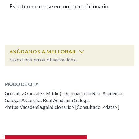
IDENTIDADE CORPORATIVA
Facebook
Twitter
Youtube
Instagram
Bluesky
Este termo non se encontra no dicionario.
BUSCAR NOS LEMAS
FIGURAS HOMENAXEADAS
MARCIAL DEL ADALID
HISTORIA
Comeza por
CASA-MUSEO EMILIA PARDO
BAZÁN
60 ANOS DLG
PRIMAVERA DAS LETRAS
Remata por
PORTAL DAS PALABRAS
AXÚDANOS A MELLORAR
Suxestións, erros, observacións...
Contén
ESCOLLE UNHA OPCIÓN:
MODO DE CITA
Observación
Falta unha voz
González González, M. (dir.): Dicionario da Real Academia
BUSCAR NO CONTIDO
Galega. A Coruña: Real Academia Galega.
Nome
<https://academia.gal/dicionario> [Consultado: <data>]
Nas definicións
Apelidos
Nos exemplos