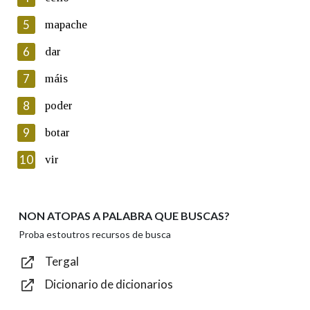
5
Lin e acepto as condicións da política de
mapache
privacidade
6
dar
Introduce o código que aparece na imaxe:
7
máis
8
poder
9
botar
Texto de verificación
10
vir
NON ATOPAS A PALABRA QUE BUSCAS?
Enviar
Proba estoutros recursos de busca
Tergal
Dicionario de dicionarios