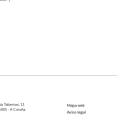
s
Pertence a
AXUDA NA BUSCA
LIMPAR
BUSCA
rotección de Datos de Carácter Persoal, a Real Academia Galega informa a
, así como calquera outra información de carácter persoal, que estes datos
confidencial e incorporados aos seus ficheiros informáticos. Así mesmo, os
ificación, oposición e cancelación dos seus datos poñéndose en contacto
úa Tabernas, 11
Mapa web
5001 - A Coruña
Aviso legal
privacidade