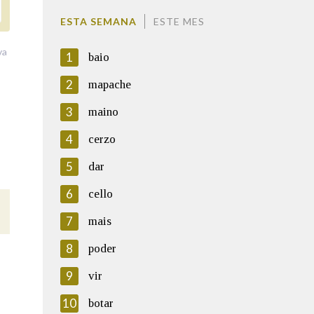
ESTA SEMANA
ESTE MES
va
1
baio
2
mapache
3
maino
4
cerzo
5
dar
6
cello
7
mais
8
poder
9
vir
10
botar