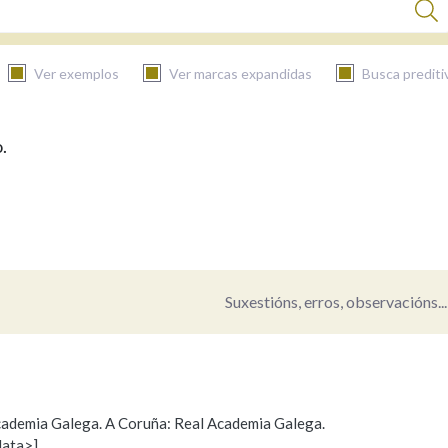
Ver exemplos
Ver marcas expandidas
Busca prediti
.
BUSCAR NO CONTIDO
Nas definicións
Nos exemplos
Suxestións, erros, observacións...
Na fraseoloxía
 Academia Galega. A Coruña: Real Academia Galega.
data>]