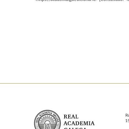
Nome
Apelido
Marcas gramaticais
Enderezo electrónico
Comentario
En cumprimento da normativa vixente en materia de P
aqueles usuarios que faciliten o seu correo electrónico
serán obxecto de tratamento automatizado de carácter 
Real Academia Galega
usuarios poderán exercer o seu dereito de acceso, rect
R
connosco.
1
Lin e acepto as condicións da política de 