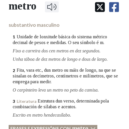
IDENTIDADE CORPORATIVA
metro
Facebook
Twitter
Youtube
Instagram
Bluesky
BUSCAR NOS LEMAS
FIGURAS HOMENAXEADAS
MARCIAL DEL ADALID
HISTORIA
Comeza por
CASA-MUSEO EMILIA PARDO
substantivo masculino
BAZÁN
60 ANOS DLG
PRIMAVERA DAS LETRAS
Unidade de lonxitude básica do sistema métrico
1
Remata por
decimal de pesos e medidas. O seu símbolo é m.
PORTAL DAS PALABRAS
Fixo a carreira dos cen metros en dez segundos.
Unha táboa de dez metros de longo e dous de largo.
Contén
Fita, vara etc., dun metro ou máis de longo, na que se
2
sinalan os decímetros, centímetros e milímetros, que se
emprega para medir.
BUSCAR NO CONTIDO
O carpinteiro leva un metro no peto da camisa.
Nas definicións
Estrutura dun verso, determinada pola
3
Literatura
combinación de sílabas e acentos.
Escrito en metro hendecasílabo.
Nos exemplos
metro
FRASES E EXPRESIÓNS CON