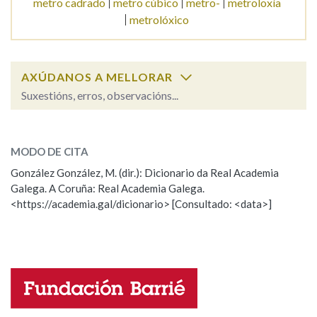
metro cadrado
metro cúbico
metro-
metroloxía
metrolóxico
AXÚDANOS A MELLORAR
Suxestións, erros, observacións...
Cal é a palabra?
metro
(medida ou verso)
MODO DE CITA
González González, M. (dir.): Dicionario da Real Academia
metro
(transporte)
Galega. A Coruña: Real Academia Galega.
<https://academia.gal/dicionario> [Consultado: <data>]
ESCOLLE UNHA OPCIÓN:
Observación
Hai un erro na palabra
Propoño mellorar a definición
Actualización
Falta unha voz