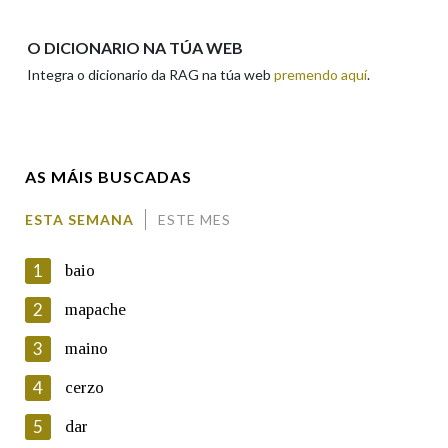
Nome
O DICIONARIO NA TÚA WEB
Integra o dicionario da RAG na túa web
premendo aquí
.
Apelidos
AS MÁIS BUSCADAS
Enderezo electrónico
ESTA SEMANA
ESTE MES
1
baio
Comentario
2
mapache
3
maino
4
cerzo
5
dar
En cumprimento da normativa vixente en materia de