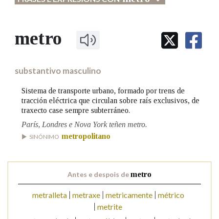
Na fraseoloxía
metro
substantivo masculino
OUTRAS OPCIÓNS DE BUSCA
Sistema de transporte urbano, formado por trens de
Marcas gramaticais
tracción eléctrica que circulan sobre raís exclusivos, de
traxecto case sempre subterráneo.
París, Londres e Nova York teñen metro.
Pertence a
metropolitano
SINÓNIMO
LIMPAR
BUSCA
Antes e despois de
metro
metralleta
metraxe
metricamente
métrico
metrite