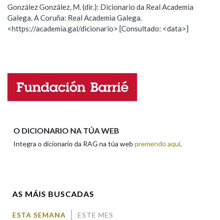
González González, M. (dir.): Dicionario da Real Academia
Galega. A Coruña: Real Academia Galega.
Observación
Hai un erro na palabra
<https://academia.gal/dicionario> [Consultado: <data>]
Propoño mellorar a definición
Actualización
Falta unha voz
Nome
Apelidos
O DICIONARIO NA TÚA WEB
Integra o dicionario da RAG na túa web
premendo aquí
.
Enderezo electrónico
AS MÁIS BUSCADAS
Comentario
ESTA SEMANA
ESTE MES