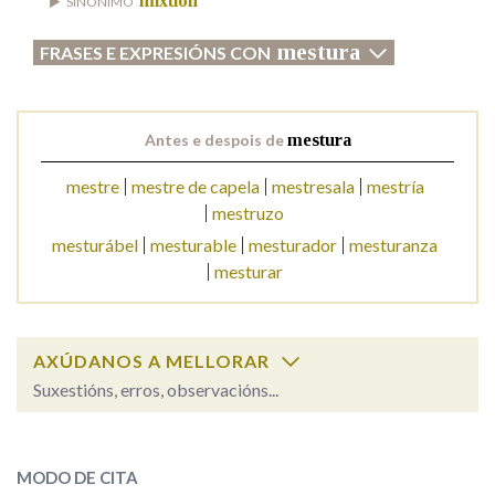
mixtión
SINÓNIMO
mestura
FRASES E EXPRESIÓNS CON
Na fraseoloxía
Antes e despois de
mestura
OUTRAS OPCIÓNS DE BUSCA
mestre
mestre de capela
mestresala
mestría
Marcas gramaticais
mestruzo
mesturábel
mesturable
mesturador
mesturanza
mesturar
Pertence a
AXÚDANOS A MELLORAR
LIMPAR
BUSCA
Suxestións, erros, observacións...
mestura
SOBRE A PALABRA:
MODO DE CITA
ESCOLLE UNHA OPCIÓN: