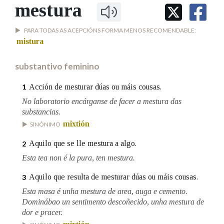
IDENTIDADE CORPORATIVA
mestura
Facebook
Twitter
Youtube
Instagram
Bluesky
BUSCAR NOS LEMAS
FIGURAS HOMENAXEADAS
MARCIAL DEL ADALID
HISTORIA
PARA TODAS AS ACEPCIÓNS FORMA MENOS RECOMENDABLE:
Comeza por
CASA-MUSEO EMILIA PARDO
mistura
BAZÁN
60 ANOS DLG
PRIMAVERA DAS LETRAS
substantivo feminino
Remata por
PORTAL DAS PALABRAS
Acción de mesturar dúas ou máis cousas.
1
No laboratorio encárganse de facer a mestura das
Contén
substancias.
mixtión
SINÓNIMO
Aquilo que se lle mestura a algo.
2
BUSCAR NO CONTIDO
Esta tea non é la pura, ten mestura.
Nas definicións
Aquilo que resulta de mesturar dúas ou máis cousas.
3
Esta masa é unha mestura de area, auga e cemento.
Dominábao un sentimento descoñecido, unha mestura de
dor e pracer.
Nos exemplos