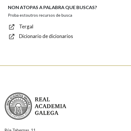
NON ATOPAS A PALABRA QUE BUSCAS?
Texto de verificación
Proba estoutros recursos de busca
Tergal
Dicionario de dicionarios
Enviar
Real Academia Galega
Rúa Tabernas, 11