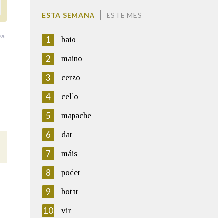
ESTA SEMANA
ESTE MES
va
1
baio
2
maino
3
cerzo
4
cello
5
mapache
6
dar
7
máis
8
poder
9
botar
10
vir