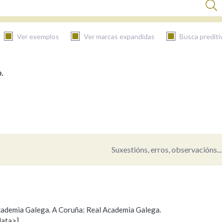
Ver exemplos
Ver marcas expandidas
Busca prediti
.
BUSCAR NO CONTIDO
Nas definicións
Nos exemplos
Suxestións, erros, observacións...
Na fraseoloxía
 Academia Galega. A Coruña: Real Academia Galega.
data>]