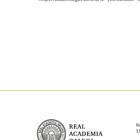
Nome
Apelido
Marcas gramaticais
Enderezo electrónico
Comentario
En cumprimento da normativa vixente en materia de P
aqueles usuarios que faciliten o seu correo electrónico
serán obxecto de tratamento automatizado de carácter 
Real Academia Galega
usuarios poderán exercer o seu dereito de acceso, rect
R
connosco.
1
Lin e acepto as condicións da política de 