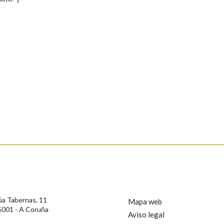
s
Pertence a
AXUDA NA BUSCA
LIMPAR
BUSCA
rotección de Datos de Carácter Persoal, a Real Academia Galega informa a
, así como calquera outra información de carácter persoal, que estes datos
confidencial e incorporados aos seus ficheiros informáticos. Así mesmo, os
ificación, oposición e cancelación dos seus datos poñéndose en contacto
úa Tabernas, 11
Mapa web
5001 - A Coruña
Aviso legal
privacidade